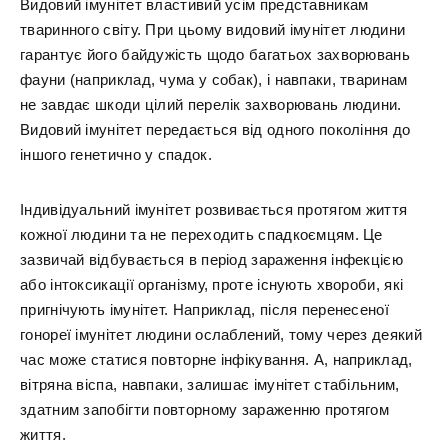
Видовий імунітет властивий усім представникам
тваринного світу. При цьому видовий імунітет людини
гарантує його байдужість щодо багатьох захворювань
фауни (наприклад, чума у собак), і навпаки, тваринам
не завдає шкоди цілий перелік захворювань людини.
Видовий імунітет передається від одного покоління до
іншого генетично у спадок.
Індивідуальний імунітет розвивається протягом життя
кожної людини та не переходить спадкоємцям. Це
зазвичай відбувається в період зараження інфекцією
або інтоксикації організму, проте існують хвороби, які
пригнічують імунітет. Наприклад, після перенесеної
гонореї імунітет людини ослаблений, тому через деякий
час може статися повторне інфікування. А, наприклад,
вітряна віспа, навпаки, залишає імунітет стабільним,
здатним запобігти повторному зараженню протягом
життя.