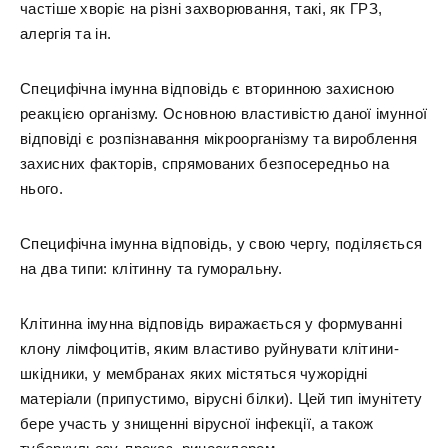
частіше хворіє на різні захворювання, такі, як ГРЗ,
алергія та ін.
Специфічна імунна відповідь є вторинною захисною
реакцією організму. Основною властивістю даної імунної
відповіді є розпізнавання мікроорганізму та вироблення
захисних факторів, спрямованих безпосередньо на
нього.
Специфічна імунна відповідь, у свою чергу, поділяється
на два типи: клітинну та гуморальну.
Клітинна імунна відповідь виражається у формуванні
клону лімфоцитів, яким властиво руйнувати клітини-
шкідники, у мембранах яких містяться чужорідні
матеріали (припустимо, вірусні білки). Цей тип імунітету
бере участь у знищенні вірусної інфекції, а також