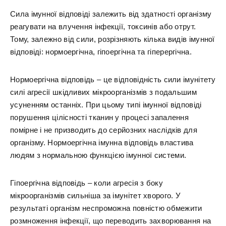
Сила імунної відповіді залежить від здатності організму
реагувати на влучення інфекції, токсинів або отрут.
Тому, залежно від сили, розрізняють кілька видів імунної
відповіді: нормоергічна, гіпоергічна та гіперергічна.
Нормоергічна відповідь – це відповідність сили імунітету
силі агресії шкідливих мікроорганізмів з подальшим
усуненням останніх. При цьому типі імунної відповіді
порушення цілісності тканин у процесі запалення
помірне і не призводить до серйозних наслідків для
організму. Нормоергічна імунна відповідь властива
людям з нормальною функцією імунної системи.
Гіпоергічна відповідь – коли агресія з боку
мікроорганізмів сильніша за імунітет хворого. У
результаті організм неспроможна повністю обмежити
розмноження інфекції, що переводить захворювання на