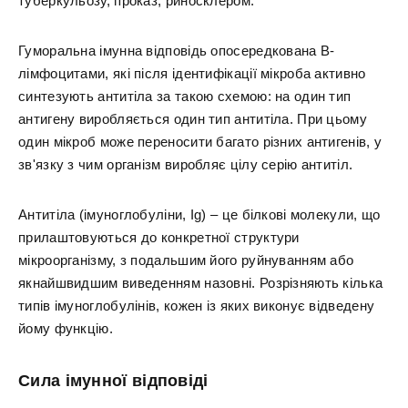
туберкульозу, проказ, риносклером.
Гуморальна імунна відповідь опосередкована В-
лімфоцитами, які після ідентифікації мікроба активно
синтезують антитіла за такою схемою: на один тип
антигену виробляється один тип антитіла. При цьому
один мікроб може переносити багато різних антигенів, у
зв'язку з чим організм виробляє цілу серію антитіл.
Антитіла (імуноглобуліни, Ig) – це білкові молекули, що
прилаштовуються до конкретної структури
мікроорганізму, з подальшим його руйнуванням або
якнайшвидшим виведенням назовні. Розрізняють кілька
типів імуноглобулінів, кожен із яких виконує відведену
йому функцію.
Сила імунної відповіді