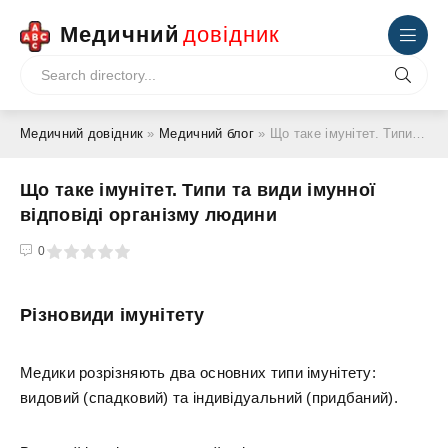
Медичний
довідник
Медичний довідник
»
Медичний блог
» Що таке імунітет. Типи та види імунної відповіді організму людини
Що таке імунітет. Типи та види імунної
відповіді організму людини
4
5
0
Різновиди імунітету
Медики розрізняють два основних типи імунітету:
видовий (спадковий) та індивідуальний (придбаний).