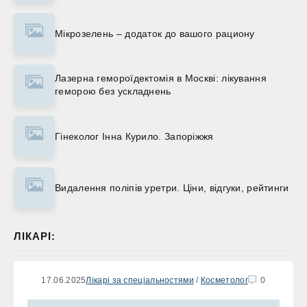
Мікрозелень – додаток до вашого рациону
Лазерна гемороїдектомія в Москві: лікування
геморою без ускладнень
Гінеколог Інна Курило. Запоріжжя
Видалення поліпів уретри. Ціни, відгуки, рейтинги
ЛІКАРІ:
17.06.2025
Лікарі за спеціальностями
/
Косметолог
0