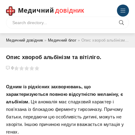
Медичний
довідник
Медичний довідник
»
Медичний блог
» Опис хвороб альбінізм та вітіліго.
Опис хвороб альбінізм та вітіліго.
4
5
0
Одним із рідкісних захворювань, що
характеризуються повною відсутністю меланіну, є
альбінізм.
Ця аномалія має спадковий характер і
пов'язана із блокадою ферменту тирозиназу. Причому
батьки, передаючи цю особливість дитині, можуть не
хворіти. Іншою причиною недуги вважається мутація у
генах.