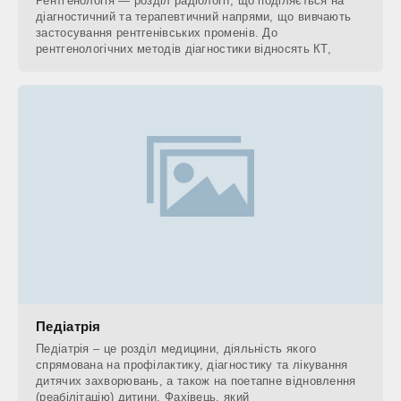
Рентгенологія — розділ радіології, що поділяється на
діагностичний та терапевтичний напрями, що вивчають
застосування рентгенівських променів. До
рентгенологічних методів діагностики відносять КТ,
Педіатрія
Педіатрія – це розділ медицини, діяльність якого
спрямована на профілактику, діагностику та лікування
дитячих захворювань, а також на поетапне відновлення
(реабілітацію) дитини. Фахівець, який