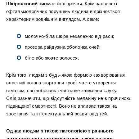
Шкірочковий тип
має інші прояви. Крім наявності
офтальмологічних порушень людина відрізняється
характерним зовнішнім виглядом. А саме:
молочно-біла шкіра незалежно від раси;
прозора райдужна оболонка очей;
біле або жовте волосся.
Крім того, людям з будь-якою формою захворювання
властиві погана згортання крові, часте утворення
гематом, світлобоязнь і часткове зниження слуху.
Слід зазначити, що відсутність меланіну не є причиною
підвищеної смертності. Воно не впливає також на
зростання та інтелектуальний розвиток дітей.
Однак людям з такою патологією з раннього
дитинства слід дотримуватись таких правил: