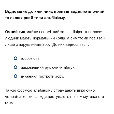
Відповідно до клінічних проявів виділяють очний
та окошкірний типи альбінізму.
Очний тип
майже непомітний зовні. Шкіра та волосся
людини мають нормальний колір, а симптоми пов'язані
лише з порушенням зору. До них відносяться:
косоокість;
мимовільний рух очних яблук;
зниження гостроти зору.
Такою формою альбінізму страждають виключно
чоловіки, жінки завжди виступають носієм мутованого
гена.