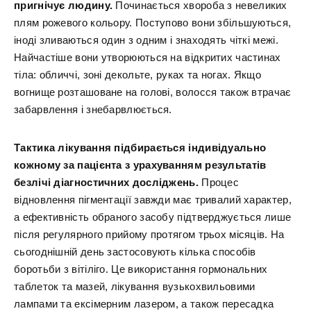
пригнічує людину.
Починається хвороба з невеликих
плям рожевого кольору. Поступово вони збільшуються,
іноді зливаються один з одним і знаходять чіткі межі.
Найчастіше вони утворюються на відкритих частинах
тіла: обличчі, зоні декольте, руках та ногах. Якщо
вогнище розташоване на голові, волосся також втрачає
забарвлення і знебарвлюється.
Тактика лікування підбирається індивідуально
кожному за пацієнта з урахуванням результатів
безлічі діагностичних досліджень.
Процес
відновлення пігментації завжди має тривалий характер,
а ефективність обраного засобу підтверджується лише
після регулярного прийому протягом трьох місяців. На
сьогоднішній день застосовують кілька способів
боротьби з вітіліго. Це використання гормональних
таблеток та мазей, лікування вузькохвильовими
лампами та ексімерним лазером, а також пересадка