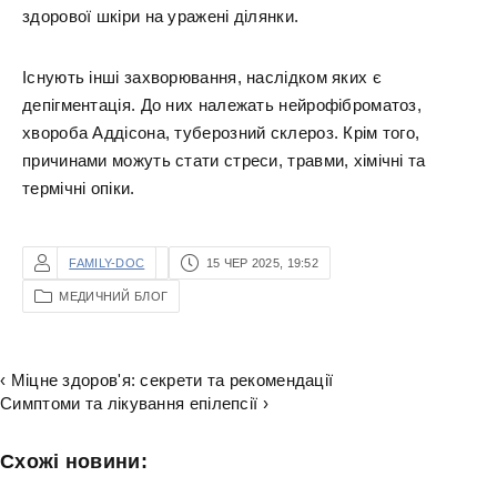
здорової шкіри на уражені ділянки.
Існують інші захворювання, наслідком яких є
депігментація. До них належать нейрофіброматоз,
хвороба Аддісона, туберозний склероз. Крім того,
причинами можуть стати стреси, травми, хімічні та
термічні опіки.
FAMILY-DOC
15 ЧЕР 2025, 19:52
МЕДИЧНИЙ БЛОГ
‹ Міцне здоров'я: секрети та рекомендації
Симптоми та лікування епілепсії ›
Схожі новини: