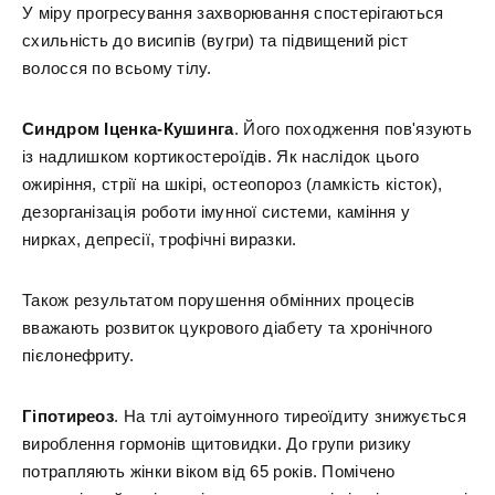
У міру прогресування захворювання спостерігаються
схильність до висипів (вугри) та підвищений ріст
волосся по всьому тілу.
Синдром Іценка-Кушинга
. Його походження пов'язують
із надлишком кортикостероїдів. Як наслідок цього
ожиріння, стрії на шкірі, остеопороз (ламкість кісток),
дезорганізація роботи імунної системи, каміння у
нирках, депресії, трофічні виразки.
Також результатом порушення обмінних процесів
вважають розвиток цукрового діабету та хронічного
пієлонефриту.
Гіпотиреоз
. На тлі аутоімунного тиреоїдиту знижується
вироблення гормонів щитовидки. До групи ризику
потрапляють жінки віком від 65 років. Помічено