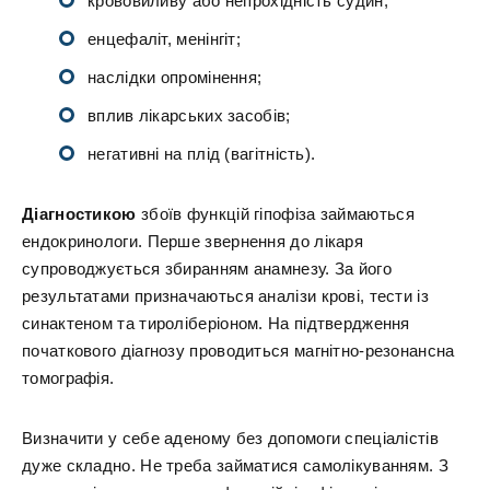
крововиливу або непрохідність судин;
енцефаліт, менінгіт;
наслідки опромінення;
вплив лікарських засобів;
негативні на плід (вагітність).
Діагностикою
збоїв функцій гіпофіза займаються
ендокринологи. Перше звернення до лікаря
супроводжується збиранням анамнезу. За його
результатами призначаються аналізи крові, тести із
синактеном та тироліберіоном. На підтвердження
початкового діагнозу проводиться магнітно-резонансна
томографія.
Визначити у себе аденому без допомоги спеціалістів
дуже складно. Не треба займатися самолікуванням. З