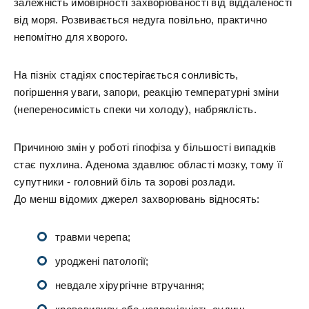
залежність ймовірності захворюваності від віддаленості
від моря. Розвивається недуга повільно, практично
непомітно для хворого.
На пізніх стадіях спостерігається сонливість,
погіршення уваги, запори, реакцію температурні зміни
(непереносимість спеки чи холоду), набряклість.
Причиною змін у роботі гіпофіза у більшості випадків
стає пухлина. Аденома здавлює області мозку, тому її
супутники - головний біль та зорові розлади.
До менш відомих джерел захворювань відносять:
травми черепа;
уроджені патології;
невдале хірургічне втручання;