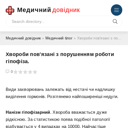
Медичний
довідник
Медичний довідник
»
Медичний блог
» Хвороби пов'язані з порушенням роботи гіпофіза.
Хвороби пов'язані з порушенням роботи
гіпофіза.
4
5
0
Види захворювань залежать від нестачі чи надлишку
виділення гормонів. Розглянемо найпоширеніші недуги.
Нанізм гіпофізарний
. Хвороба вважається дуже
рідкісною. За статистикою поява подібної патології
відбувається у 4 випадках на 10000. Найчастіше