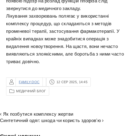
появою підозр на розлад функцій гіпофіза слід
звернутися до медичного закладу.
Лікування захворювань полягає у використанні
комплексу процедур, що складаються з методів
променевої терапії, застосування фармакотерапії. У
крайніх випадках може знадобитися операція з
видалення новоутворення. На щастя, вони нечасто
виявляються злоякісними, але боротьба з ними часто
триває довічно.
FAMILY-DOC
12 СЕР 2025, 14:45
МЕДИЧНИЙ БЛОГ
‹ Як позбутися комплексу жертви
Синтетичний одяг: шкода чи користь здоров'ю ›