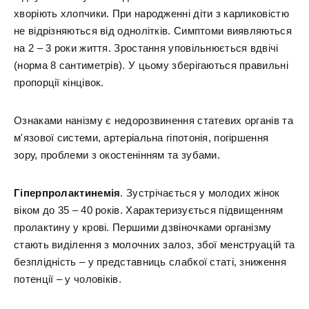
хворіють хлопчики. При народженні діти з карликовістю
не відрізняються від однолітків. Симптоми виявляються
на 2 – 3 роки життя. Зростання уповільнюється вдвічі
(норма 8 сантиметрів). У цьому зберігаються правильні
пропорції кінцівок.
Ознаками нанізму є недорозвинення статевих органів та
м'язової системи, артеріальна гіпотонія, погіршення
зору, проблеми з окостенінням та зубами.
Гіперпролактинемія
. Зустрічається у молодих жінок
віком до 35 – 40 років. Характеризується підвищенням
пролактину у крові. Першими дзвіночками організму
стають виділення з молочних залоз, збої менструацій та
безплідність – у представниць слабкої статі, зниження
потенції – у чоловіків.