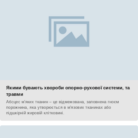
Якими бувають хвороби опорно-рухової системи, та
травми
Абсцес м'яких тканин – це відмежована, заповнена гноєм
порожнина, яка утворюється в м'язових тканинах або
підшкірній жировій клітковині.