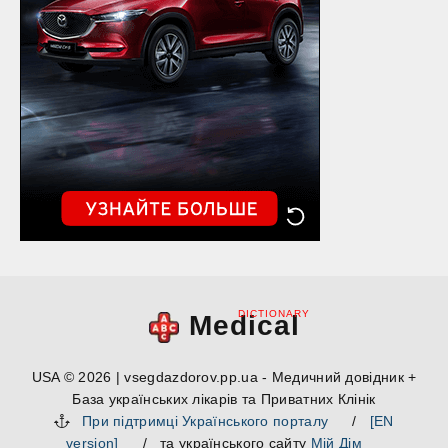
DICTIONARY
Medical
USA © 2026 | vsegdazdorov.pp.ua - Медичний довідник +
База українських лікарів та Приватних Клінік
При підтримці Українського порталу
/
[EN
version]
/ та українського сайту
Мій Дім