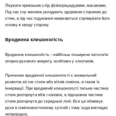
Лікувати кривошою слід фізіопроцедурами, масажами.
Під час сну малюка укладають здоровою стороною до
стіни, а під час годування намагаються спрямувати його
голову в хвору сторону.
Вроджена клишоногість
Вроджена клишоногість - найбільш поширена патологія
опорно-рухового апарату, особливо у хлопчиків.
Причиною вродженої клишоногості є аномальний
розвиток кісток стопи або м'язів гомілок, а також їх
іннервації. При вродженій клишоногості тильна частина
стопи розгорнута вбік і назовні, а підошовна частина
стопи розгорнута до середньої лінії. Все це обмежує
рухи в гомілковостопному суглобі і тому хода виглядає
неприродно.