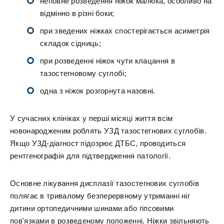
неповне розведення ніжок малюка, особливо на
відмінно в різні боки;
при зведених ніжках спостерігається асиметрія
складок сідниць;
при розведенні ніжок чути клацання в
тазостегновому суглобі;
одна з ніжок розгорнута назовні.
У сучасних клініках у перші місяці життя всім
новонародженим роблять УЗД тазостегнових суглобів.
Якщо УЗД-діагност підозрює ДТБС, проводиться
рентгенографія для підтвердження патології.
Основне лікування дисплазії тазостегнових суглобів
полягає в тривалому безперервному утриманні ніг
дитини ортопедичними шинами або гіпсовими
пов'язками в розведеному положенні. Ніжки звільняють