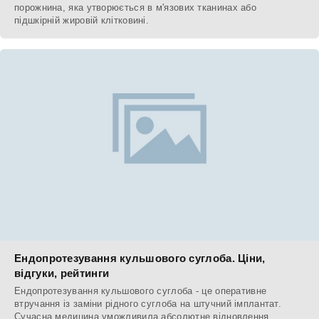
порожнина, яка утворюється в м'язових тканинах або
підшкірній жировій клітковині.
Ендопротезування кульшового суглоба. Ціни,
відгуки, рейтинги
Ендопротезування кульшового суглоба - це оперативне
втручання із заміни рідного суглоба на штучний імплантат.
Сучасна медицина уможливила абсолютне відновлення