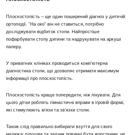
Плоскостопість – ще один поширений діагноз у дитячій
ортопедії. "На око" він не ставиться, потрібно
досліджувати відбиток стопи. Найпростіше
пофарбувати стопу дитини та надрукувати на аркуші
паперу.
У приватних клініках проводиться комп'ютерна
діагностика стопи, що дозволяє отримати максимум
інформації про плоскостопість.
Плоскостопість краще попередити, ніж лікувати. Для
цього дітки роблять гімнастичні вправи в ігровій формі,
які стимулюють м'язи та зв'язки стопи.
Також слід правильно вибирати взуття для свого
малюка: підошва та задник повинні бути жорсткими, не