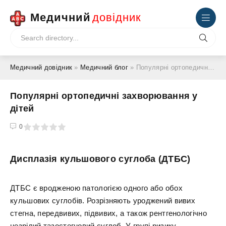
Медичний
довідник
Медичний довідник
»
Медичний блог
» Популярні ортопедичні захворювання у дітей
Популярні ортопедичні захворювання у
дітей
4
5
0
Дисплазія кульшового суглоба (ДТБС)
ДТБС є вродженою патологією одного або обох
кульшових суглобів. Розрізняють уроджений вивих
стегна, передвивих, підвивих, а також рентгенологічно
незрілий тазостегновий суглоб. У групі ризику