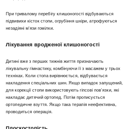
При тривалому перебігу клишоногості відбуваються
підвивихи кісток стопи, огрубіння шкіри, атрофуються
незадіяні м'язи гомілки.
Лікування вродженої клишоногості
Дитині вже з перших тижнів життя призначають
лікувальну гімнастику, комбінуючи її з масажем у трьох
техніках. Коли стопа вирівнюється, відбувається
накладення спеціальних шин. Якщо випадок запущений,
для корекції стопи використовують гіпсові пов'язки, які
накладає дитячий ортопед. Потім прописується
ортопедичне взуття. Якщо така терапія неефективна,
проводиться операція.
Плоскостопість