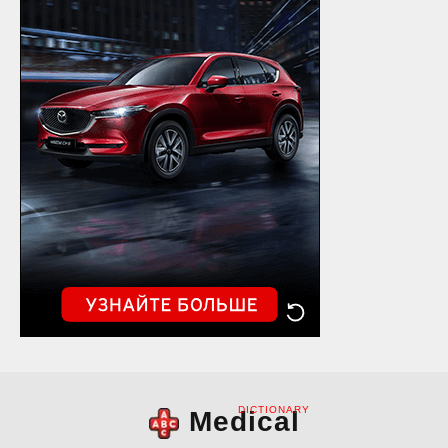
DICTIONARY
Medical