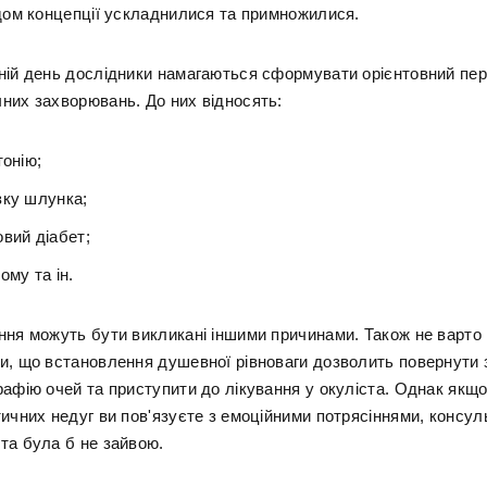
одом концепції ускладнилися та примножилися.
ній день дослідники намагаються сформувати орієнтовний пер
них захворювань. До них відносять:
тонію;
зку шлунка;
вий діабет;
ому та ін.
ння можуть бути викликані іншими причинами. Також не варто
и, що встановлення душевної рівноваги дозволить повернути 
рафію очей та приступити до лікування у окуліста. Однак якщо
ичних недуг ви пов'язуєте з емоційними потрясіннями, консуль
та була б не зайвою.