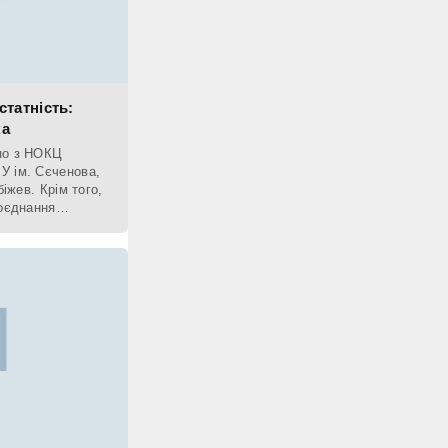
статність:
ка
но з НОКЦ
У ім. Сєченова,
біжев. Крім того,
поєднання