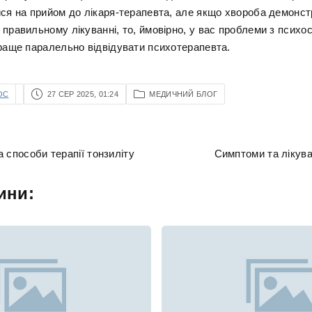
ися на прийом до лікаря-терапевта, але якщо хвороба демонс
 правильному лікуванні, то, ймовірно, у вас проблеми з психо
краще паралельно відвідувати психотерапевта.
OC
27 СЕР 2025, 01:24
МЕДИЧНИЙ БЛОГ
 способи терапії тонзиліту
Симптоми та лікува
ини: