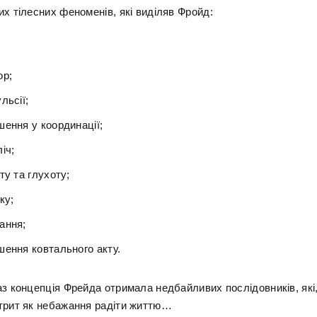
х тілесних феноменів, які виділяв Фройд:
ор;
льсії;
шення у координації;
іч;
ту та глухоту;
ку;
ання;
шення ковтального акту.
аз концепція Фрейда отримала недбайливих послідовників, які
трит як небажання радіти життю…