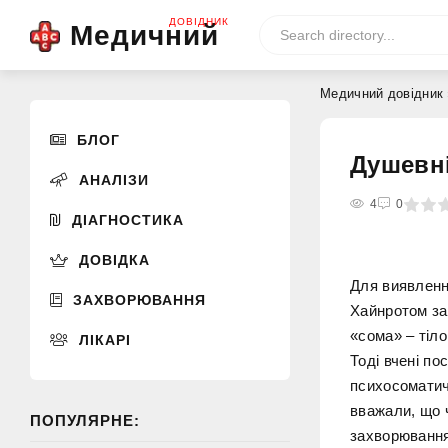
ДОВІДНИК
Медичний
Медичний довідник
БЛОГ
Душевні
АНАЛІЗИ
0
1
2
3
4
4
5
0
ДІАГНОСТИКА
ДОВІДКА
Для виявленн
ЗАХВОРЮВАННЯ
Хайнротом за
«сома» – тіл
ЛІКАРІ
Тоді вчені по
психосоматич
вважали, що 
ПОПУЛЯРНЕ:
захворювання