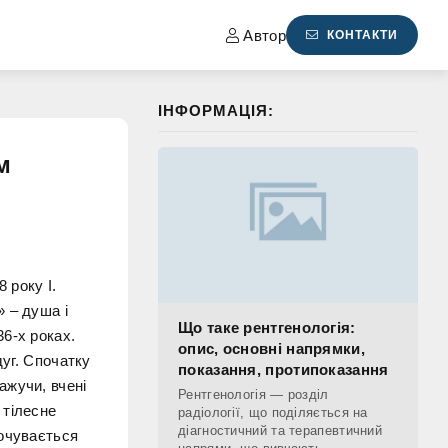
Автор
КОНТАКТИ
ІНФОРМАЦІЯ:
м
 року І.
 – душа і
Що таке рентгенологія:
6-х роках.
опис, основні напрямки,
дуг. Спочатку
показання, протипоказання
ажучи, вчені
Рентгенологія — розділ
 тілесне
радіології, що поділяється на
діагностичний та терапевтичний
почувається