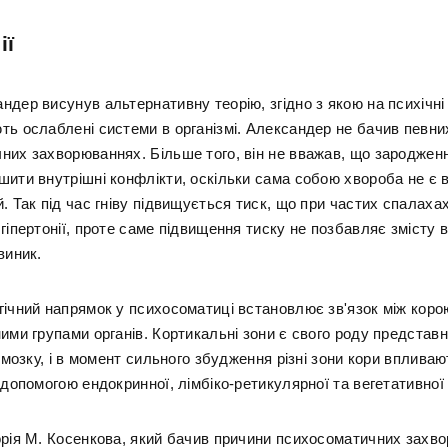
ії
ндер висунув альтернативну теорію, згідно з якою на психічні
ть ослаблені системи в організмі. Александер не бачив певни
них захворюваннях. Більше того, він не вважав, що зароджен
шити внутрішні конфлікти, оскільки сама собою хвороба не є 
. Так під час гніву підвищується тиск, що при частих спалаха
гіпертонії, проте саме підвищення тиску не позбавляє змісту 
виник.
гічний напрямок у психосоматиці встановлює зв'язок між коро
ними групами органів. Кортикальні зони є свого роду представ
і мозку, і в момент сильного збудження різні зони кори впливаю
 допомогою ендокринної, лімбіко-ретикулярної та вегетативної
орія М. Косенкова, який бачив причини психосоматичних захв