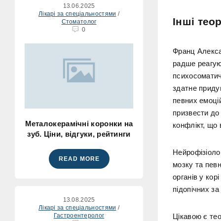
13.06.2025
Лікарі за спеціальностями
/
Інші теор
Стоматолог
0
Франц Алекса
радше реагую
психосоматич
здатне приду
певних емоцій
призвести до 
Металокерамічні коронки на
конфлікт, що 
зуб. Ціни, відгуки, рейтинги
Нейрофізіоло
READ MORE
мозку та пев
органів у кор
підопічних за
13.08.2025
Лікарі за спеціальностями
/
Гастроентеролог
Цікавою є те