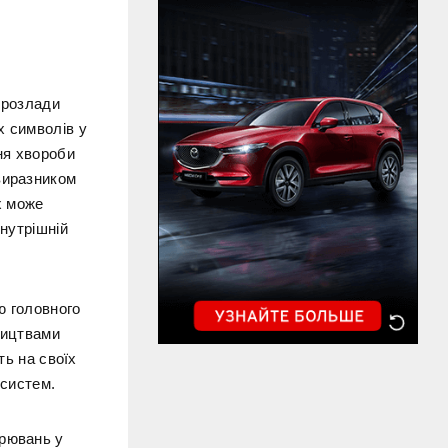
 розлади
х символів у
ня хвороби
виразником
х може
внутрішній
ю головного
ництвами
ть на своїх
 систем.
орювань у