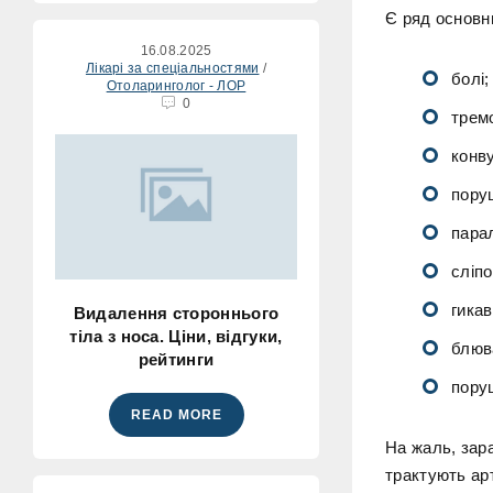
Є ряд основни
16.08.2025
Лікарі за спеціальностями
/
болі;
Отоларинголог - ЛОР
0
трем
конву
пору
парал
сліпо
гикав
Видалення стороннього
тіла з носа. Ціни, відгуки,
блюв
рейтинги
пору
READ MORE
На жаль, зар
трактують ар