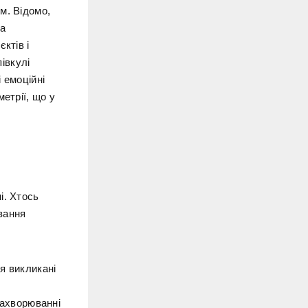
м. Відомо,
ва
ктів і
півкулі
 емоційні
етрії, що у
і. Хтось
ування
я викликані
 захворюванні