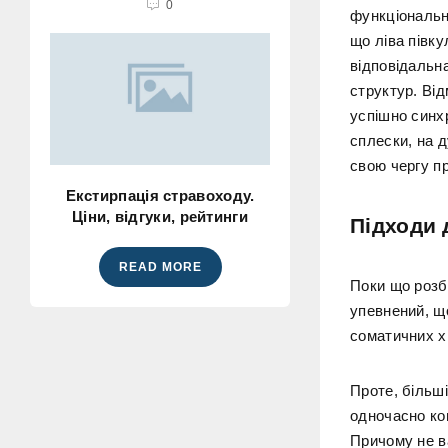
0
функціональн
що ліва півку
відповідальна
структур. Від
успішно синх
сплески, на д
свою чергу п
Екстирпація стравоходу.
Ціни, відгуки, рейтинги
Підходи 
READ MORE
Поки що розб
упевнений, що
соматичних хв
Проте, більш
одночасно ком
Причому не ва