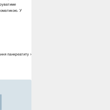
труватиме
соматикою. У
ння панкреатиту ›