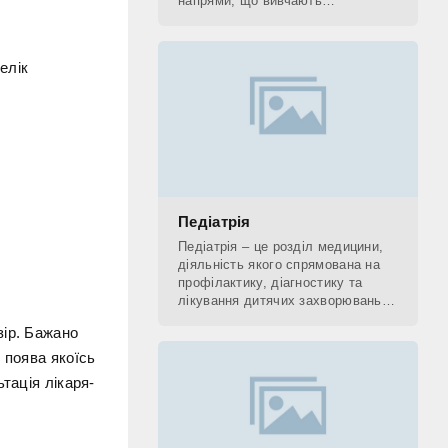
напрями, що вивчають
застосування рентгенівських
променів. До рентгенологічних
методів діагностики відносять КТ,
елік
Педіатрія
Педіатрія – це розділ медицини,
діяльність якого спрямована на
профілактику, діагностику та
лікування дитячих захворювань, а
також на поетапне відновлення
зір. Бажано
(реабілітацію) дитини. Фахівець,
який
 поява якоїсь
тація лікаря-