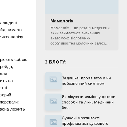
Мамологія
у людині
Мамологія – це розділ медицини,
ейд чимало
який займається вивченням
сихоаналізу
анатомо-фізіологічних
особливостей молочних залоз,
діагностикою патологічних
процесів, що проходять у
молочних залозах, лікуванням та
ворюють собою
З БЛОГУ:
Фрейда,
ілля.
Задишка: прояв втоми чи
ить на
небезпечний симптом
етні
Хворий
Як лікувати ячмінь у дитини:
переваги:
способи та ліки. Медичний
блог
 вона лежить
Сучасні можливості
профілактики цукрового