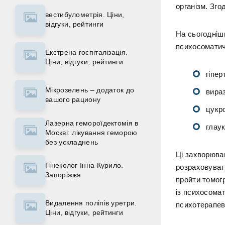
організм. Зг
вестибулометрія. Ціни,
відгуки, рейтинги
На сьогодніш
психосоматич
Екстрена госпіталізація.
Ціни, відгуки, рейтинги
гіпер
Мікрозелень – додаток до
вира
вашого рациону
цукро
Лазерна гемороїдектомія в
глаук
Москві: лікування геморою
без ускладнень
Ці захворюва
Гінеколог Інна Курило.
розраховуват
Запоріжжя
пройти томог
із психосомат
Видалення поліпів уретри.
психотерапев
Ціни, відгуки, рейтинги