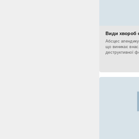
Види хвороб 
Абсцес апендику
що виникає внас
деструктивної ф