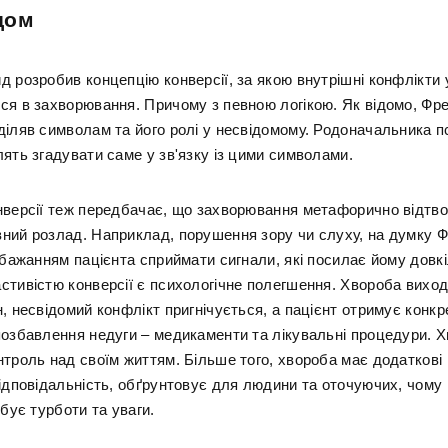
дом
д розробив концепцію конверсії, за якою внутрішні конфлікти 
ся в захворювання. Причому з певною логікою. Як відомо, Фр
діляв символам та його ролі у несвідомому. Родоначальника п
ять згадувати саме у зв'язку із цими символами.
нверсії теж передбачає, що захворювання метафорично відт
ний розлад. Наприклад, порушення зору чи слуху, на думку 
ебажанням пацієнта сприймати сигнали, які посилає йому довк
стивістю конверсії є психологічне полегшення. Хвороба виход
, несвідомий конфлікт пригнічується, а пацієнт отримує конкр
позбавлення недуги – медикаменти та лікувальні процедури. 
нтроль над своїм життям. Більше того, хвороба має додаткові 
відповідальність, обґрунтовує для людини та оточуючих, чому
ебує турботи та уваги.