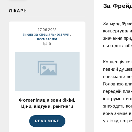
За Фрей
ЛІКАРІ:
Зигмунд Фрей
17.06.2025
конвертували
Лікарі за спеціальностями
/
значення при
Косметолог
0
сьогодні любл
Концепція ко
певний душев
пов'язані з н
Головною вла
передній план
інструменти 
Фотоепіляція зони бікіні.
знаходить ко
Ціни, відгуки, рейтинги
вона знімає 
у ліжку, потр
READ MORE