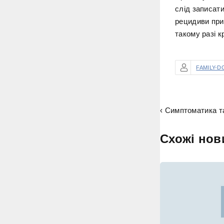
слід записат
рецидиви при
такому разі 
FAMILY-D
‹ Симптоматика та
Схожі нов