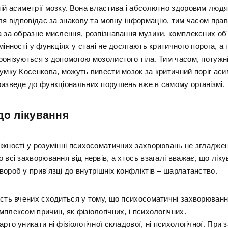
ій асиметрії мозку. Вона властива і абсолютно здоровим людя
ля відповідає за знакову та мовну інформацію, тим часом пра
 за образне мислення, розпізнавання музики, комплексних об'є
мінності у функціях у стані не досягають критичного порога, а 
ронізуються з допомогою мозолистого тіла. Тим часом, потужні
умку Косенкова, можуть вивести мозок за критичний поріг асим
ризведе до функціональних порушень вже в самому організмі.
до лікування
іжності у розумінні психосоматичних захворювань не згладжен
 всі захворювання від нервів, а хтось взагалі вважає, що лік
ороб у прив'язці до внутрішніх конфліктів – шарлатанство.
ість вчених сходиться у тому, що психосоматичні захворюванн
плексом причин, як фізіологічних, і психологічних.
рто уникати ні фізіологічної складової, ні психологічної. При