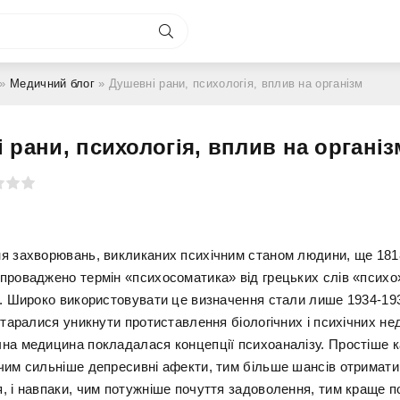
»
Медичний блог
» Душевні рани, психологія, вплив на організм
 рани, психологія, вплив на організ
я захворювань, викликаних психічним станом людини, ще 1818
проваджено термін «психосоматика» від грецьких слів «психо»
о. Широко використовувати це визначення стали лише 1934-193
старалися уникнути протиставлення біологічних і психічних не
на медицина покладалася концепції психоаналізу. Простіше к
чим сильніше депресивні афекти, тим більше шансів отримати
, і навпаки, чим потужніше почуття задоволення, тим краще 