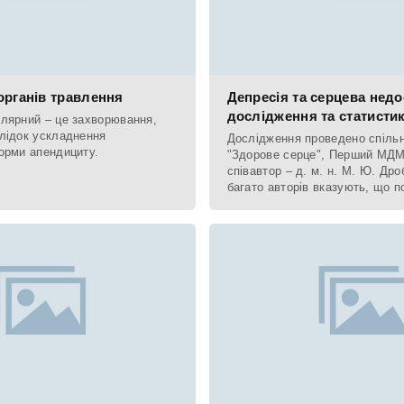
органів травлення
Депресія та серцева недо
дослідження та статисти
лярний – це захворювання,
лідок ускладнення
Дослідження проведено спіль
орми апендициту.
"Здорове серце", Перший МДМ
співавтор – д. м. н. М. Ю. Дро
багато авторів вказують, що 
серцевої недостатності