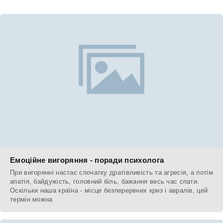
Емоційне вигоряння - поради психолога
При вигорянні настає спочатку дратівливість та агресія, а потім
апатія, байдужість, головний біль, бажання весь час спати.
Оскільки наша країна - місце безперервних криз і авралів, цей
термін можна