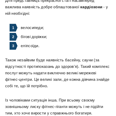
Для представниць прекрасної статі насамперед
важлива наявність добре облаштованої
кардіозони
- у
ній необхідні:
велосипеди;
бігові доріжки;
еліпсоїди.
Також незайвим буде наявність басейну, сауни (за
відсутності протипоказань до здоров'я). Такий комплекс
послуг можуть надати виключно великі мережеві
фітнес-центри. Це великі зали, де кожна дівчина знайде
собі те, що їй потрібно.
Із чоловіками ситуація інша. При всьому своєму
зовнішньому лиску фітнес-гіганти можуть і не підійти
тим, хто хоче вирости у справжнього богатиря.