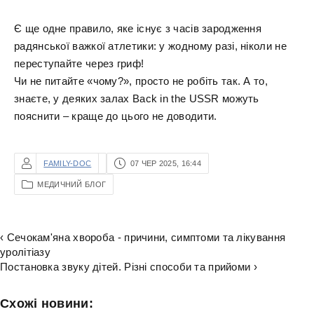
Є ще одне правило, яке існує з часів зародження
радянської важкої атлетики: у жодному разі, ніколи не
переступайте через гриф!
Чи не питайте «чому?», просто не робіть так. А то,
знаєте, у деяких залах Back in the USSR можуть
пояснити – краще до цього не доводити.
FAMILY-DOC
07 ЧЕР 2025, 16:44
МЕДИЧНИЙ БЛОГ
‹ Сечокам'яна хвороба - причини, симптоми та лікування
уролітіазу
Постановка звуку дітей. Різні способи та прийоми ›
Схожі новини: