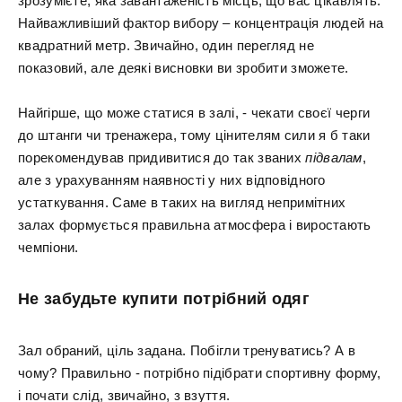
зрозумієте, яка завантаженість місць, що вас цікавлять.
Найважливіший фактор вибору – концентрація людей на
квадратний метр. Звичайно, один перегляд не
показовий, але деякі висновки ви зробити зможете.
Найгірше, що може статися в залі, - чекати своєї черги
до штанги чи тренажера, тому цінителям сили я б таки
порекомендував придивитися до так званих
підвалам
,
але з урахуванням наявності у них відповідного
устаткування. Саме в таких на вигляд непримітних
залах формується правильна атмосфера і виростають
чемпіони.
Не забудьте купити потрібний одяг
Зал обраний, ціль задана. Побігли тренуватись? А в
чому? Правильно - потрібно підібрати спортивну форму,
і почати слід, звичайно, з взуття.