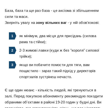
База, база та ще раз база - це аксіома зі збільшенням
сили та маси.
Зверніть увагу на
зону вільних ваг
- у ній обов'язкові:
як мінімум, два місця для присідань (силова
рама та стійки);
2-3 жимові лавки (куди ж без "короля" силової
трійки);
якщо ви побачите помости для тяги, вам
пощастило - зараз такий підхід у директорів
спортзалів зустрінеш нечасто.
Є ще один нюанс - кількість людей, які тренуються в
залі. Перед покупкою абонементу рекомендую походити
обраними об'єктами в районі 19-20 годин у будні дні. Ви