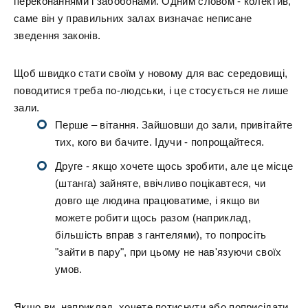
переконаннями і забобонами. Одним словом - колектив,
саме він у правильних залах визначає неписане
зведення законів.
Щоб швидко стати своїм у новому для вас середовищі,
поводитися треба по-людськи, і це стосується не лише
зали.
Перше – вітання. Зайшовши до зали, привітайте
тих, кого ви бачите. Ідучи - попрощайтеся.
Друге - якщо хочете щось зробити, але це місце
(штанга) зайняте, ввічливо поцікавтеся, чи
довго ще людина працюватиме, і якщо ви
можете робити щось разом (наприклад,
більшість вправ з гантелями), то попросіть
"зайти в пару", при цьому не нав'язуючи своїх
умов.
Якщо ви, наприклад, хочете потиснути або поприсідати,