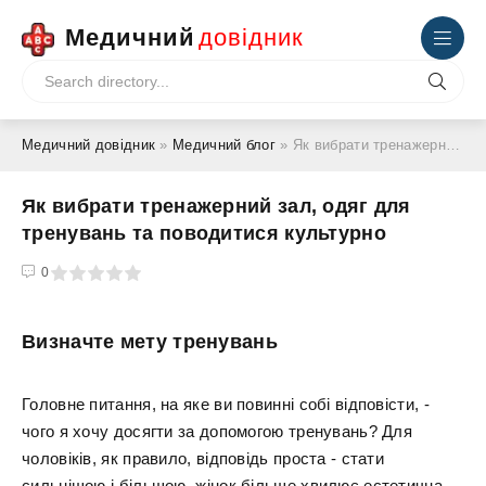
Медичний
довідник
Медичний довідник
»
Медичний блог
» Як вибрати тренажерний зал, одяг для тренувань та поводитися культурно
Як вибрати тренажерний зал, одяг для
тренувань та поводитися культурно
4
5
0
Визначте мету тренувань
Головне питання, на яке ви повинні собі відповісти, -
чого я хочу досягти за допомогою тренувань? Для
чоловіків, як правило, відповідь проста - стати
сильнішою і більшою, жінок більше хвилює естетична