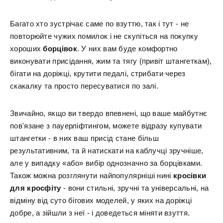
Багато хто зустрічає саме по взуттю, так і тут - не
повторюйте чужих помилок і не скупіться на покупку
хороших
борцівок
. У них вам буде комфортно
виконувати присідання, жим та тягу (привіт штангеткам),
бігати на доріжці, крутити педалі, стрибати через
скакалку та просто пересуватися по залі.
Звичайно, якщо ви твердо впевнені, що ваше майбутнє
пов'язане з пауерліфтингом, можете відразу купувати
штангетки - в них ваш присід стане більш
результативним, та й натискати на каблучці зручніше,
але у випадку «або» вибір однозначно за борцівками.
Також можна розглянути найпопулярніші нині
кросівки
для кросфіту
- вони стильні, зручні та універсальні, на
відміну від суто бігових моделей, у яких на доріжці
добре, а зійшли з неї - і доведеться міняти взуття.