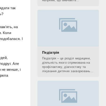
напрями, що вивчають
застосування рентгенівських
лядати так
променів. До рентгенологічних
методів діагностики відносять КТ,
ь?
пам'ять, на
м. Коли
 подобалася. І
Педіатрія
удей,
Педіатрія – це розділ медицини,
діяльність якого спрямована на
подруг. Але
профілактику, діагностику та
 не менше, і
лікування дитячих захворювань, а
ерела
також на поетапне відновлення
(реабілітацію) дитини. Фахівець,
який