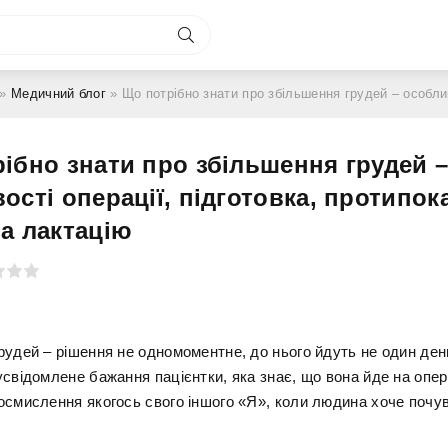
»
Медичний блог
» Що потрібно знати про збільшення грудей – особливості операції, підготовка, проти
ібно знати про збільшення грудей 
ості операції, підготовка, протипок
а лактацію
рудей – рішення не одномоментне, до нього йдуть не один ден
усвідомлене бажання пацієнтки, яка знає, що вона йде на опер
осмислення якогось свого іншого «Я», коли людина хоче почу