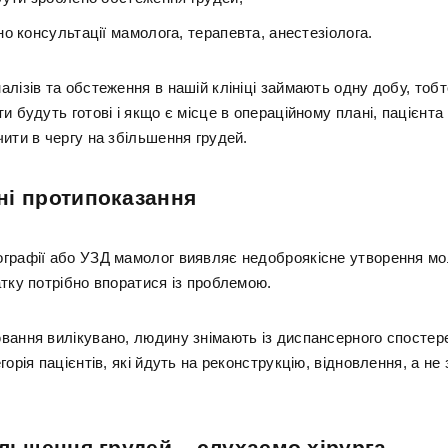
о консультації мамолога, терапевта, анестезіолога.
лізів та обстеження в нашій клініці займають одну добу, тоб
и будуть готові і якщо є місце в операційному плані, пацієнт
ити в чергу на збільшення грудей.
ні протипоказання
графії або УЗД мамолог виявляє недоброякісне утворення мо
атку потрібно впоратися із проблемою.
вання вилікувано, людину знімають із диспансерного спостер
горія пацієнтів, які йдуть на реконструкцію, відновлення, а не
ільшення грудей – слухаємо хірурга