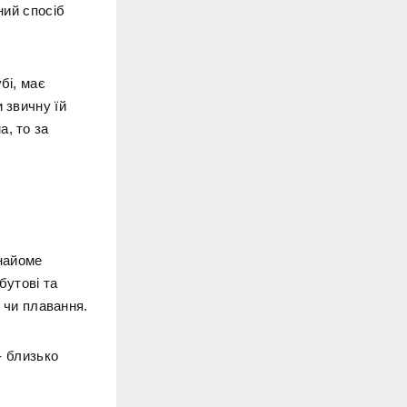
ний спосіб
бі, має
 звичну їй
а, то за
знайоме
бутові та
с чи плавання.
- близько