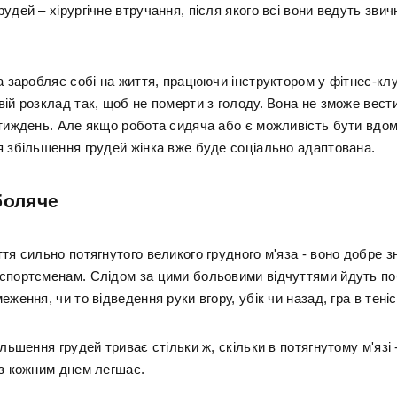
удей – хірургічне втручання, після якого всі вони ведуть звич
а заробляє собі на життя, працюючи інструктором у фітнес-клу
ій розклад так, щоб не померти з голоду. Вона не зможе вести
 тиждень. Але якщо робота сидяча або є можливість бути вдом
я збільшення грудей жінка вже буде соціально адаптована.
боляче
тя сильно потягнутого великого грудного м'яза - воно добре 
спортсменам. Слідом за цими больовими відчуттями йдуть по
еження, чи то відведення руки вгору, убік чи назад, гра в тені
ільшення грудей триває стільки ж, скільки в потягнутому м'язі 
 з кожним днем легшає.