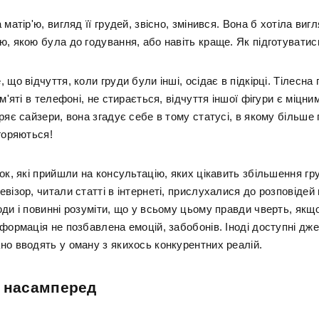
 матір'ю, вигляд її грудей, звісно, змінився. Вона б хотіла виг
ю, якою була до годування, або навіть краще. Як підготуватис
 що відчуття, коли груди були інші, осідає в підкірці. Тілесна 
ам'яті в телефоні, не стирається, відчуття іншої фігури є міцни
ряє сайзери, вона згадує себе в тому статусі, в якому більше
горяються!
ок, які прийшли на консультацію, яких цікавить збільшення гр
візор, читали статті в інтернеті, прислухалися до розповідей 
ди і повинні розуміти, що у всьому цьому правди чверть, якщо
формація не позбавлена емоцій, забобонів. Іноді доступні дж
но вводять у оману з якихось конкурентних реалій.
а насамперед