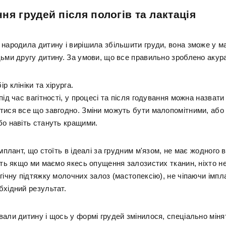
ня грудей після пологів та лактація
 народила дитину і вирішила збільшити груди, вона зможе у 
дьми другу дитину. За умови, що все правильно зроблено акур
р клініки та хірурга.
під час вагітності, у процесі та після годування можна назвати
тися все що завгодно. Зміни можуть бути малопомітними, або
бо навіть стануть кращими.
імплант, що стоїть в ідеалі за грудним м'язом, не має жодного
віть якщо ми маємо якесь опущення залозистих тканин, ніхто н
гічну підтяжку молочних залоз (мастопексію), не чіпаючи імпла
бхідний результат.
али дитину і щось у формі грудей змінилося, спеціально міня