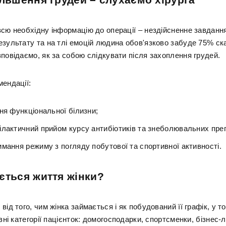
всю необхідну інформацію до операції – нездійсненне завданн
езультату та на тлі емоцій людина обов'язково забуде 75% ск
повідаємо, як за собою слідкувати після захоплення грудей.
мендації:
ня функціональної білизни;
ілактичний прийом курсу антибіотиків та знеболювальних преп
мання режиму з погляду побутової та спортивної активності.
ється життя жінки?
від того, чим жінка займається і як побудований її графік, у т
ізні категорії пацієнток: домогосподарки, спортсменки, бізнес-л