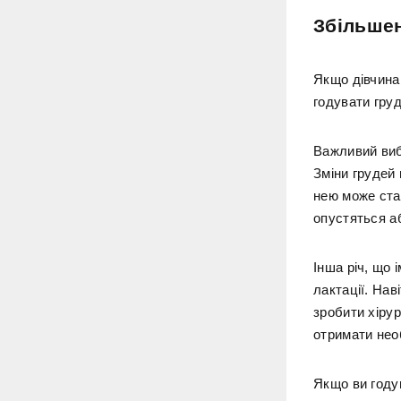
Збільшен
Якщо дівчина
годувати гру
Важливий вибі
Зміни грудей 
нею може ста
опустяться а
Інша річ, що 
лактації. На
зробити хірур
отримати нео
Якщо ви годув