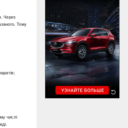
я. Через
азаного. Тому
аратів;
ому числі
еді.