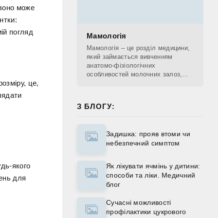
 воно може
нтки:
мій погляд
Мамологія
Мамологія – це розділ медицини,
який займається вивченням
анатомо-фізіологічних
особливостей молочних залоз,
озміру, це,
діагностикою патологічних
процесів, що проходять у
лядати
молочних залозах, лікуванням та
З БЛОГУ:
Задишка: прояв втоми чи
небезпечний симптом
удь-якого
Як лікувати ячмінь у дитини:
способи та ліки. Медичний
жень для
блог
Сучасні можливості
профілактики цукрового