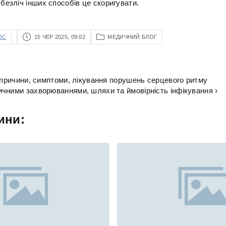
 безліч інших способів це скоригувати.
OC
15 ЧЕР 2025, 09:02
МЕДИЧНИЙ БЛОГ
- причини, симптоми, лікування порушень серцевого ритму
чними захворюваннями, шляхи та ймовірність інфікування ›
ини: