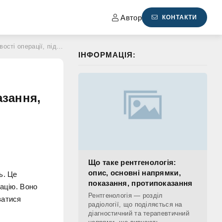
Автор
КОНТАКТИ
показання, вплив на лактацію
ІНФОРМАЦІЯ:
–
азання,
Що таке рентгенологія:
опис, основні напрямки,
ь. Це
показання, протипоказання
ацію. Воно
Рентгенологія — розділ
ватися
радіології, що поділяється на
діагностичний та терапевтичний