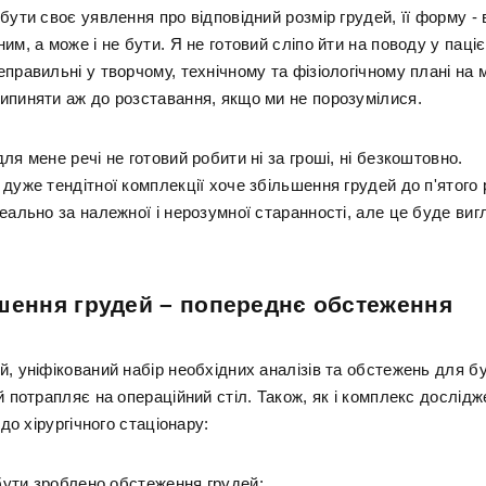
бути своє уявлення про відповідний розмір грудей, її форму -
им, а може і не бути. Я не готовий сліпо йти на поводу у паціє
правильні у творчому, технічному та фізіологічному плані на 
ипиняти аж до розставання, якщо ми не порозумілися.
ля мене речі не готовий робити ні за гроші, ні безкоштовно.
дуже тендітної комплекції хоче збільшення грудей до п'ятого р
еально за належної і нерозумної старанності, але це буде виг
шення грудей – попереднє обстеження
, уніфікований набір необхідних аналізів та обстежень для б
й потрапляє на операційний стіл. Також, як і комплекс дослід
 до хірургічного стаціонару:
бути зроблено обстеження грудей;