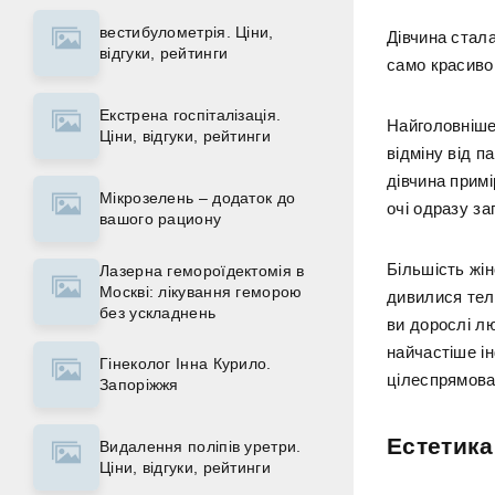
вестибулометрія. Ціни,
Дівчина стала
відгуки, рейтинги
само красиво
Екстрена госпіталізація.
Найголовніше,
Ціни, відгуки, рейтинги
відміну від п
дівчина примі
Мікрозелень – додаток до
очі одразу за
вашого рациону
Більшість жін
Лазерна гемороїдектомія в
Москві: лікування геморою
дивилися теле
без ускладнень
ви дорослі лю
найчастіше ін
Гінеколог Інна Курило.
цілеспрямова
Запоріжжя
Естетик
Видалення поліпів уретри.
Ціни, відгуки, рейтинги