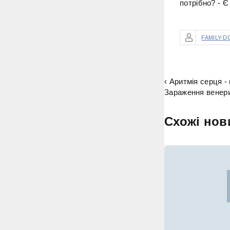
потрібно? - Є
FAMILY-D
‹ Аритмія серця 
Зараження венери
Схожі нов