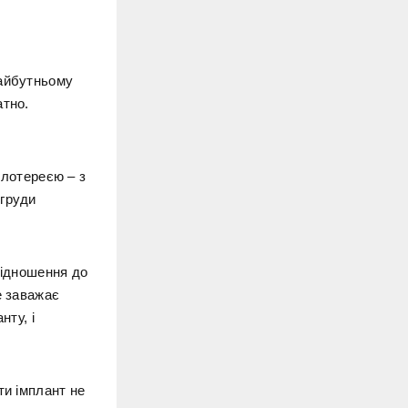
майбутньому
атно.
 лотереєю – з
 груди
 відношення до
е заважає
нту, і
ти імплант не