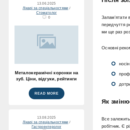
13.06.2025
Лікарі за спеціальностями
/
Стоматолог
Запам'ятати 
0
передчуття р
ми ще раз роз
Основні реко
носін
Металокерамічні коронки на
проф
зуб. Ціни, відгуки, рейтинги
дотри
READ MORE
Як зміню
13.08.2025
Все залежить 
Лікарі за спеціальностями
/
робітник. Є р
Гастроентеролог