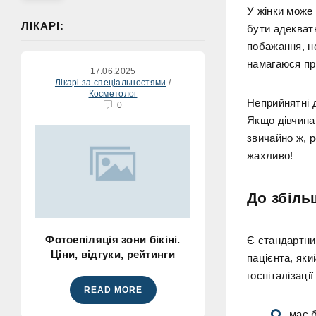
У жінки може 
ЛІКАРІ:
бути адекватн
побажання, не
намагаюся пр
17.06.2025
Лікарі за спеціальностями
/
Косметолог
Неприйнятні д
0
Якщо дівчина 
звичайно ж, р
жахливо!
До збіль
Фотоепіляція зони бікіні.
Є стандартний
Ціни, відгуки, рейтинги
пацієнта, яки
госпіталізації
READ MORE
має 