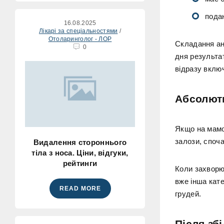
подан
16.08.2025
Лікарі за спеціальностями
/
Отоларинголог - ЛОР
Складання ана
0
дня результат
відразу включ
Абсолют
Якщо на мамо
залози, споч
Видалення стороннього
тіла з носа. Ціни, відгуки,
рейтинги
Коли захворю
вже інша кате
READ MORE
грудей.
Після зб