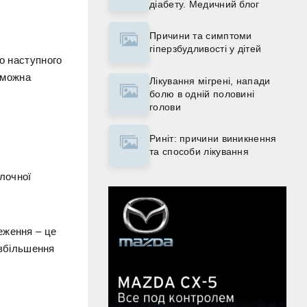
діабету. Медичний блог
Причини та симптоми
гіперзбудливості у дітей
то наступного
а можна
Лікування мігрені, напади
болю в одній половині
голови
Риніт: причини виникнення
та способи лікування
лочної
еження – це
 збільшення