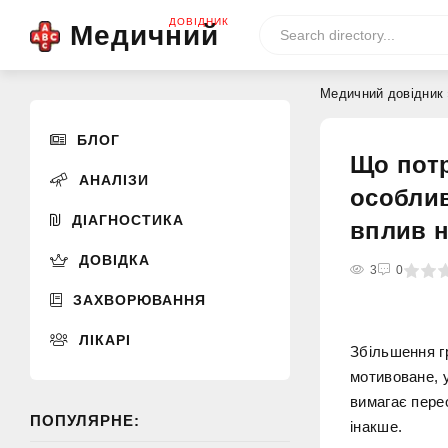
ДОВІДНИК
Медичний
Медичний довідник
БЛОГ
Що потр
АНАЛІЗИ
особлив
ДІАГНОСТИКА
вплив н
ДОВІДКА
0
1
2
3
4
3
5
0
ЗАХВОРЮВАННЯ
ЛІКАРІ
Збільшення г
мотивоване, 
вимагає пере
ПОПУЛЯРНЕ:
інакше.