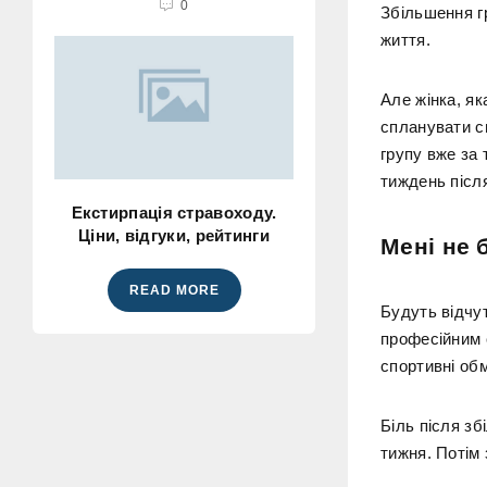
0
Збільшення гр
життя.
Але жінка, як
спланувати св
групу вже за
тиждень післ
Екстирпація стравоходу.
Ціни, відгуки, рейтинги
Мені не 
READ MORE
Будуть відчут
професійним 
спортивні обм
Біль після зб
тижня. Потім