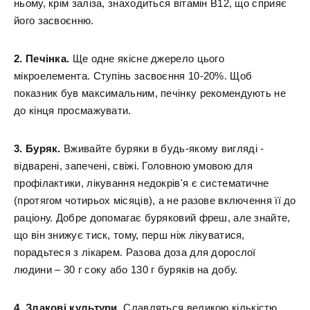
ньому, крім заліза, знаходиться вітамін В12, що сприяє
його засвоєнню.
2. Печінка.
Ще одне якісне джерело цього
мікроелемента. Ступінь засвоєння 10-20%. Щоб
показник був максимальним, печінку рекомендують не
до кінця просмажувати.
3. Буряк.
Вживайте буряки в будь-якому вигляді -
відварені, запечені, свіжі. Головною умовою для
профілактики, лікування недокрів'я є систематичне
(протягом чотирьох місяців), а не разове включення її до
раціону. Добре допомагає буряковий фреш, але знайте,
що він знижує тиск, тому, перш ніж лікуватися,
порадьтеся з лікарем. Разова доза для дорослої
людини – 30 г соку або 130 г буряків на добу.
4. Злакові культури.
Славляться великою кількістю