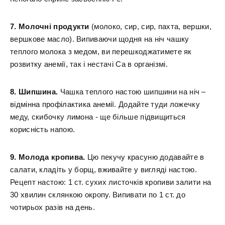
7. Молочні продукти
(молоко, сир, сир, пахта, вершки,
вершкове масло). Випиваючи щодня на ніч чашку
теплого молока з медом, ви перешкоджатимете як
розвитку анемії, так і нестачі Са в організмі.
8. Шипшина.
Чашка теплого настою шипшини на ніч –
відмінна профілактика анемії. Додайте туди ложечку
меду, скибочку лимона - ще більше підвищиться
корисність напою.
9. Молода кропива.
Цю пекучу красуню додавайте в
салати, кладіть у борщ, вживайте у вигляді настою.
Рецепт настою: 1 ст. сухих листочків кропиви залити на
30 хвилин склянкою окропу. Випивати по 1 ст. до
чотирьох разів на день.