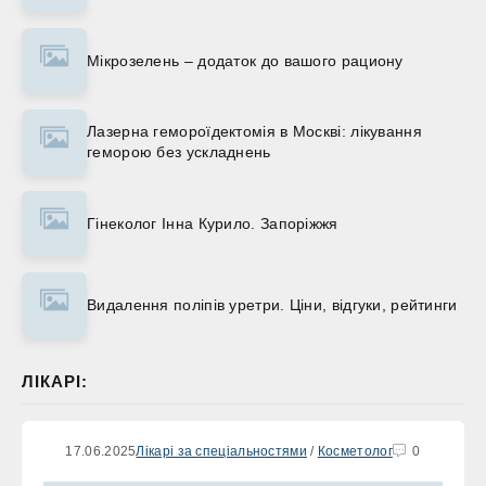
Мікрозелень – додаток до вашого рациону
Лазерна гемороїдектомія в Москві: лікування
геморою без ускладнень
Гінеколог Інна Курило. Запоріжжя
Видалення поліпів уретри. Ціни, відгуки, рейтинги
ЛІКАРІ:
17.06.2025
Лікарі за спеціальностями
/
Косметолог
0