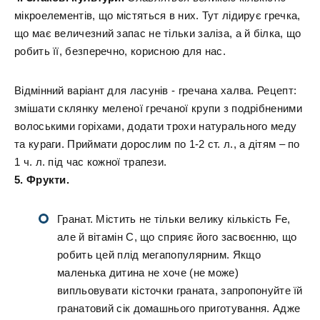
мікроелементів, що містяться в них. Тут лідирує гречка,
що має величезний запас не тільки заліза, а й білка, що
робить її, безперечно, корисною для нас.
Відмінний варіант для ласунів - гречана халва. Рецепт:
змішати склянку меленої гречаної крупи з подрібненими
волоськими горіхами, додати трохи натурального меду
та кураги. Приймати дорослим по 1-2 ст. л., а дітям – по
1 ч. л. під час кожної трапези.
5. Фрукти.
Гранат. Містить не тільки велику кількість Fe,
але й вітамін С, що сприяє його засвоєнню, що
робить цей плід мегапопулярним. Якщо
маленька дитина не хоче (не може)
випльовувати кісточки граната, запропонуйте їй
гранатовий сік домашнього приготування. Адже