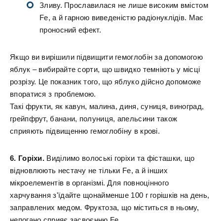
Зливу. Прославилася не лише високим вмістом
Fe, а й гарною виведеністю радіонуклідів. Має
проносний ефект.
Якщо ви вирішили підвищити гемоглобін за допомогою
яблук – вибирайте сорти, що швидко темніють у місці
розрізу. Це показник того, що яблуко дійсно допоможе
впоратися з проблемою.
Такі фрукти, як кавун, малина, диня, суниця, виноград,
грейпфрут, банани, полуниця, апельсини також
сприяють підвищенню гемоглобіну в крові.
6. Горіхи.
Виділимо волоські горіхи та фісташки, що
відновлюють нестачу не тільки Fe, а й інших
мікроелементів в організмі. Для повноцінного
харчування з'їдайте щонайменше 100 г горішків на день,
заправлених медом. Фруктоза, що міститься в ньому,
непогано сприяє засвоєнню Fe.