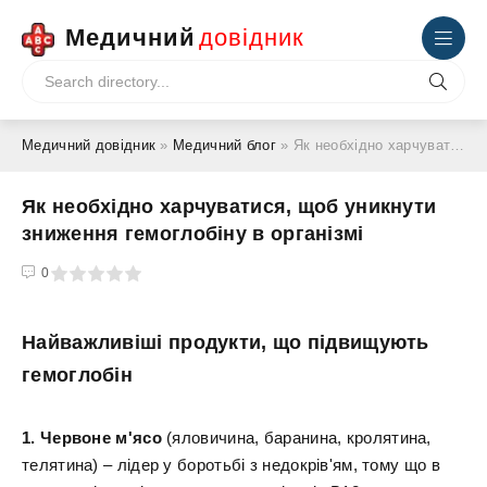
Медичний
довідник
Медичний довідник
»
Медичний блог
» Як необхідно харчуватися, щоб уникнути зниження гемоглобіну в організмі
Як необхідно харчуватися, щоб уникнути
зниження гемоглобіну в організмі
4
5
0
Найважливіші продукти, що підвищують
гемоглобін
1. Червоне м'ясо
(яловичина, баранина, кролятина,
телятина) – лідер у боротьбі з недокрів'ям, тому що в