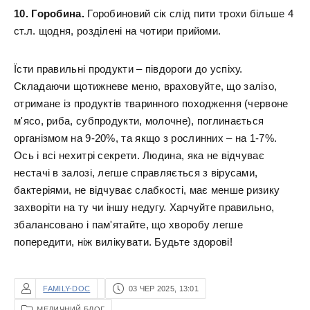
10. Горобина.
Горобиновий сік слід пити трохи більше 4
ст.л. щодня, розділені на чотири прийоми.
Їсти правильні продукти – півдороги до успіху.
Складаючи щотижневе меню, враховуйте, що залізо,
отримане із продуктів тваринного походження (червоне
м'ясо, риба, субпродукти, молочне), поглинається
організмом на 9-20%, та якщо з рослинних – на 1-7%.
Ось і всі нехитрі секрети. Людина, яка не відчуває
нестачі в залозі, легше справляється з вірусами,
бактеріями, не відчуває слабкості, має менше ризику
захворіти на ту чи іншу недугу. Харчуйте правильно,
збалансовано і пам'ятайте, що хворобу легше
попередити, ніж вилікувати. Будьте здорові!
FAMILY-DOC
03 ЧЕР 2025, 13:01
МЕДИЧНИЙ БЛОГ