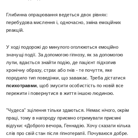
Глибинна опрацювання ведеться двох рівнях:
перебудова мислення і, одночасно, зміна емоційних
реакцій.
У ході подорожі до минулого оголюються емоційно
значущі події. За допомогою гіпнозу, як за допомогою
лупи, вдається знайти подію, де пацієнт підхопив
хронічну образу, страх або гнів - те почуття, яке
породило тип поведінки, що заважає. Треба дістатися
психотравми
, щоб змусити особистість по новій все
пережити і повернутися в життя іншою людиною.
"Чудеса" зцілення тільки здаються. Немає нічого, окрім
праці, тому в нагороду приємно отримувати приємні
відгуки: «Доброго вечора, Геннадію. Хочу сказати кілька
слів про свій стан після гіпнотерапії. Почуваюся добре.