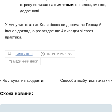
стресу впливає на
симптоми
: посилює, змінює,
додає нові
У минулих статтях Коли гіпноз не допомагає Геннадій
Іванов докладно розглядає ще 4 випадки зі своєї
практики.
FAMILY-DOC
16 ЛИП 2025, 15:22
МЕДИЧНИЙ БЛОГ
‹ Як лікувати пародонтит
Способи позбутися гикавки ›
Схожі новини: