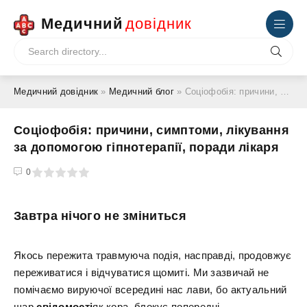
Медичний
довідник
Медичний довідник
»
Медичний блог
» Соціофобія: причини, симптоми, лікування за допомогою гіпнотерапії, поради лікаря
Соціофобія: причини, симптоми, лікування
за допомогою гіпнотерапії, поради лікаря
4
5
0
Завтра нічого не зміниться
Якось пережита травмуюча подія, насправді, продовжує
переживатися і відчуватися щомиті. Ми зазвичай не
помічаємо вируючої всередині нас лави, бо актуальний
шар
свідомості
як кора, блокує попередні.