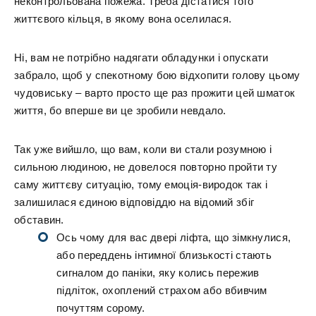
неконтрольована пожежа. Треба дістатися того
життєвого кільця, в якому вона оселилася.
Ні, вам не потрібно надягати обладунки і опускати
забрало, щоб у спекотному бою відхопити голову цьому
чудовиську – варто просто ще раз прожити цей шматок
життя, бо вперше ви це зробили невдало.
Так уже вийшло, що вам, коли ви стали розумною і
сильною людиною, не довелося повторно пройти ту
саму життєву ситуацію, тому емоція-виродок так і
залишилася єдиною відповіддю на відомий збіг
обставин.
Ось чому для вас двері ліфта, що зімкнулися,
або переддень інтимної близькості стають
сигналом до паніки, яку колись пережив
підліток, охоплений страхом або вбивчим
почуттям сорому.