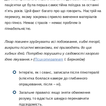
пацієнтки це була перша самостійна поїздка за останні
п'ять років. Цей факт багато про що говорить. Настрій на
перемогу, якому зокрема сприяло вивчення матеріалів
про гіпноз. Немає страхів – немає проблем із
гіпнабельністю.
Лікар повинен зруйнувати всі побоювання, хибні теорії,
викрити психічні механізми, які призводять до цих
хибних ідей. Потрібно порушити у свідомості хворого
ідею лікування.» (
Психотерапевт
І. Бернгейм)
Інтерв'ю, як і сеанс, записали після гіпнотерапії
(клієнтка боялася камери до глибинного
опрацювання, після – ні).
Загальне правило: якщо зняти обмеження
розуму, то вдається швидко перенавчити
підсвідомість.