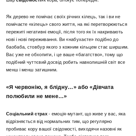
Як дерево не помічає своїх річних кілець, так і ви не
помічаєте «кілець» свого життя, на які перетворюються
пережиті негативні емоції, після того як їх накривають
нові і нові переживання. Ви «набухаєте» подібно до
баобаба, стовбур якого з кожним кільцем стає ширшим.
Вас уже не обхопити, і це ваше «багатство», тому що
подібний чуттєвий досвід робить навколишній світ все
менш і менш затишним.
«Я червонію, я блідну…» або «Дівчата
полюбили не мене…»
Соціальний страх
- емоція-мутант, що живе у вас, яка
відрізняється від нормальних тим, що регулярно
пробиває кору вашої свідомості, виходячи назовні як