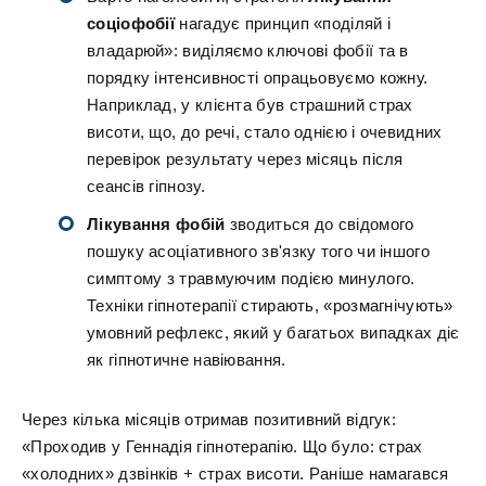
соціофобії
нагадує принцип «поділяй і
владарюй»: виділяємо ключові фобії та в
порядку інтенсивності опрацьовуємо кожну.
Наприклад, у клієнта був страшний страх
висоти, що, до речі, стало однією і очевидних
перевірок результату через місяць після
сеансів гіпнозу.
Лікування фобій
зводиться до свідомого
пошуку асоціативного зв'язку того чи іншого
симптому з травмуючим подією минулого.
Техніки гіпнотерапії стирають, «розмагнічують»
умовний рефлекс, який у багатьох випадках діє
як гіпнотичне навіювання.
Через кілька місяців отримав позитивний відгук:
«Проходив у Геннадія гіпнотерапію. Що було: страх
«холодних» дзвінків + страх висоти. Раніше намагався