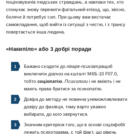
поціновувачів людських страждань, а навпаки тих, хто
спонукає знову пережити фатальний епізод, що, звісно,
боляче й потребує сил. При цьому вам вистачає
самовладання, щоб вийти із ситуації з честю, і з трансу
повертається інша людина.
«Накипіло» або 3 добрі поради
Бажано сходити до
лікаря-психіатра
щоб
виключити діагноз на кшталт МКБ-10 F07.0,
тобто
соціопатію
.
Психологи
і не вміють і не
мають права братися за психопатію.
Довіра до методу не повинна унеможливлювати
довіру до фахівця, тому варто уважно
вибирати, до кого звернутися.
Значним критерієм того, що в основі соціофобії
лежить психотравма, є той факт, що рівень