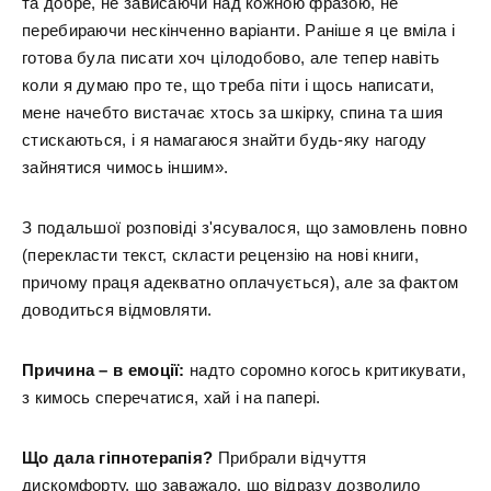
та добре, не зависаючи над кожною фразою, не
перебираючи нескінченно варіанти. Раніше я це вміла і
готова була писати хоч цілодобово, але тепер навіть
коли я думаю про те, що треба піти і щось написати,
мене начебто вистачає хтось за шкірку, спина та шия
стискаються, і я намагаюся знайти будь-яку нагоду
зайнятися чимось іншим».
З подальшої розповіді з'ясувалося, що замовлень повно
(перекласти текст, скласти рецензію на нові книги,
причому праця адекватно оплачується), але за фактом
доводиться відмовляти.
Причина – в емоції:
надто соромно когось критикувати,
з кимось сперечатися, хай і на папері.
Що дала гіпнотерапія?
Прибрали відчуття
дискомфорту, що заважало, що відразу дозволило