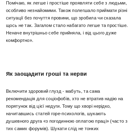
Помічаю, як легше і простіше проявляти себе з людьми,
особливо незнайомими. Також полегшало приймати різні
ситуації без почуття провини, що зробила чи сказала
щось не так. Загалом стало набагато легше та простіше.
Неначе внутрішньо себе прийняла, і від цього дуже
комфортно».
Як заощадити гроші та нерви
Включити здоровий глузд - мабуть, та сама
рекомендація для соціофобів, хто не втратив надію на
порятунок від цієї недуги. Тому що хворі нерідко,
начитавшись статей горе-психологів, шукають
душевного друга «з погодинною оплатою праці» (часто з
тих самих форумів). Шукати слід не тонких