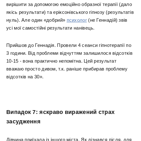
вирішити за допомогою емоційно образної терапії (дало
якісь результати) та еріксонівського гіпнозу (результатів
нуль). Але один «добрий»
психолог
(не Геннадій) звів
усі мої самостійні результати нанівець.
Прийшов до Геннадія. Провели 4 сеанси гіпнотерапії по
3 години. Від проблеми відчуттям залишилося відсотків
10-15 - вона практично непомітна. Цей результат
вважаю просто дивом, т.к. раніше прибирав проблему
відсотків на 30».
Випадок 7: яскраво виражений страх
засудження
Дівчина приїхала із іншого міста. Як дізнався після, для