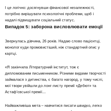
І це логічно: досягнувши фінансової незалежності,
потрібно вирішувати психологічні проблеми, щоб і
надалі підвищувати соціальний статус.
Випадок 5: заборона висловлювати емоції
Звернулась дівчина, 26 років. Надаю слово пацієнтці,
монолог куди промовистіший, ніж стандартний опис у
картці.
«Я закінчила Літературний інститут, тож є
дипломованим письменником. Різними видами творчості
займалася з дитинства, є багато нагород, у тому числі,
мої твори увійшли до лонг-листу премії «Дебют» та
Астаф'євської премії…
Найважливіша мета – навчитися писати швидко, легко