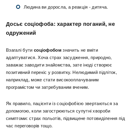
Людина ви доросла, а реакція - дитяча.
Досьє соціофоба: характер поганий, не
одружений
Взагалі бути
соціофобом
значить не вміти
адаптуватися. Хоча страх засудження, природно,
заважає заводити знайомства, зате іноді створює
позитивний перекіс у розвитку. Нелюдимий підліток,
наприклад, може стати високооплачуваним
програмістом чи затребуваним вченим.
Як правило, пацієнти із соціофобією звертаються за
допомогою, коли загострюються супутні хвороби
симптоми: страх польотів, підвищене потовиділення під
час переговорів тощо.