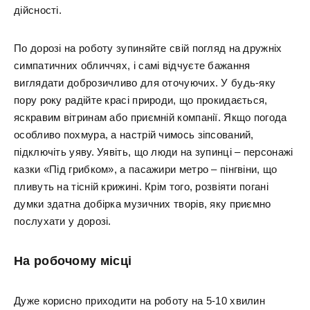
дійсності.
По дорозі на роботу зупиняйте свій погляд на дружніх
симпатичних обличчях, і самі відчуєте бажання
виглядати доброзичливо для оточуючих. У будь-яку
пору року радійте красі природи, що прокидається,
яскравим вітринам або приємній компанії. Якщо погода
особливо похмура, а настрій чимось зіпсований,
підключіть уяву. Уявіть, що люди на зупинці – персонажі
казки «Під грибком», а пасажири метро – пінгвіни, що
пливуть на тісній крижині. Крім того, розвіяти погані
думки здатна добірка музичних творів, яку приємно
послухати у дорозі.
На робочому місці
Дуже корисно приходити на роботу на 5-10 хвилин