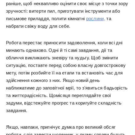
раніше, щоб неквапливо оцінити своє місце з точки зору
зручності: витерти пил, приготувати інструменти або
письмове приладдя, полити кімнатні
рослини,
та
набрати свіжу воду для себе.
Робота перестає приносити задоволення, коли всі дні
минають однаково. Одні й ті самі завдання, дії та
обличчя викликають зневіру та нудьгу. Щоб змінити
ситуацію, поставте перед собою власну довгострокову
мету, потім розбийте її на етапи та встановіть час для
здійснення кожного з них. Якщо новий день
наближатиме до заповітної мрії, то з'явиться бадьорість
та життєрадісність. Щомісяця переглядайте свої
задуми, відстежуйте прогрес та коригуйте складність
завдання.
Якщо, навпаки, пригнічує думка про великий обсяг
роботи, слід завести щоденник, у якому справи будуть