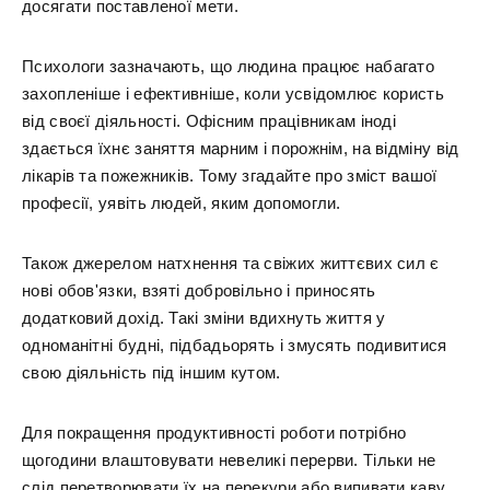
досягати поставленої мети.
Психологи зазначають, що людина працює набагато
захопленіше і ефективніше, коли усвідомлює користь
від своєї діяльності. Офісним працівникам іноді
здається їхнє заняття марним і порожнім, на відміну від
лікарів та пожежників. Тому згадайте про зміст вашої
професії, уявіть людей, яким допомогли.
Також джерелом натхнення та свіжих життєвих сил є
нові обов'язки, взяті добровільно і приносять
додатковий дохід. Такі зміни вдихнуть життя у
одноманітні будні, підбадьорять і змусять подивитися
свою діяльність під іншим кутом.
Для покращення продуктивності роботи потрібно
щогодини влаштовувати невеликі перерви. Тільки не
слід перетворювати їх на перекури або випивати каву