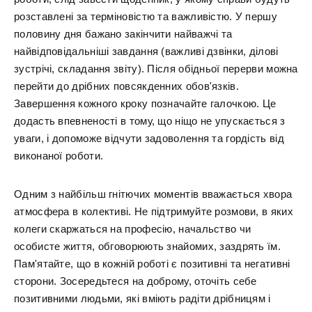
розставлені за терміновістю та важливістю. У першу
половину дня бажано закінчити найважчі та
найвідповідальніші завдання (важливі дзвінки, ділові
зустрічі, складання звіту). Після обідньої перерви можна
перейти до дрібних повсякденних обов'язків.
Завершення кожного кроку позначайте галочкою. Це
додасть впевненості в тому, що ніщо не упускається з
уваги, і допоможе відчути задоволення та гордість від
виконаної роботи.
Одним з найбільш гнітючих моментів вважається хвора
атмосфера в колективі. Не підтримуйте розмови, в яких
колеги скаржаться на професію, начальство чи
особисте життя, обговорюють знайомих, заздрять їм.
Пам'ятайте, що в кожній роботі є позитивні та негативні
сторони. Зосередьтеся на доброму, оточіть себе
позитивними людьми, які вміють радіти дрібницям і