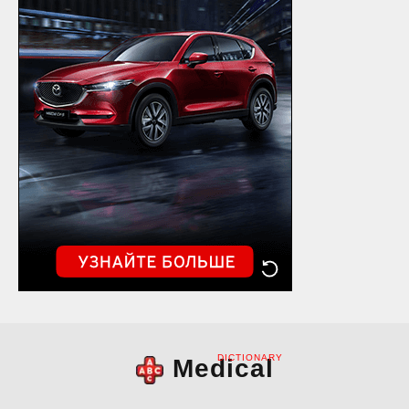
DICTIONARY
Medical