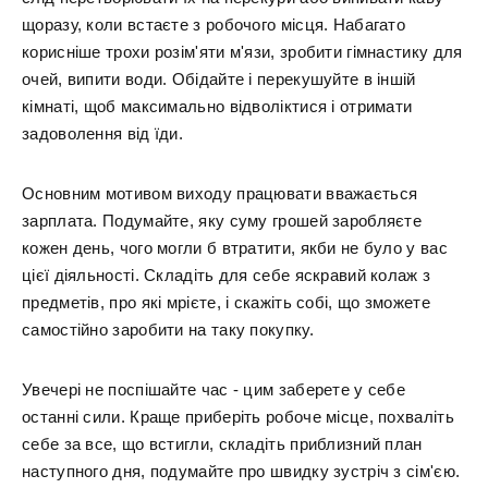
щоразу, коли встаєте з робочого місця. Набагато
корисніше трохи розім'яти м'язи, зробити гімнастику для
очей, випити води. Обідайте і перекушуйте в іншій
кімнаті, щоб максимально відволіктися і отримати
задоволення від їди.
Основним мотивом виходу працювати вважається
зарплата. Подумайте, яку суму грошей заробляєте
кожен день, чого могли б втратити, якби не було у вас
цієї діяльності. Складіть для себе яскравий колаж з
предметів, про які мрієте, і скажіть собі, що зможете
самостійно заробити на таку покупку.
Увечері не поспішайте час - цим заберете у себе
останні сили. Краще приберіть робоче місце, похваліть
себе за все, що встигли, складіть приблизний план
наступного дня, подумайте про швидку зустріч з сім'єю.