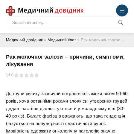
Медичний
довідник
Медичний довідник
»
Медичний блог
» Рак молочної залози – причини, симптоми, лікування
Рак молочної залози – причини, симптоми,
лікування
4
5
0
До групи ризику зазвичай потрапляють жінки віком 50-60
років, хоча останніми роками злоякісні утворення грудей
дедалі частіше діагностуються й у молодшому віці (30-
40 років). Багато фахівців вважають, що така тенденція
базується на популярності пластичної хірургії.
Імовірність одержати онкологічну патологію значно