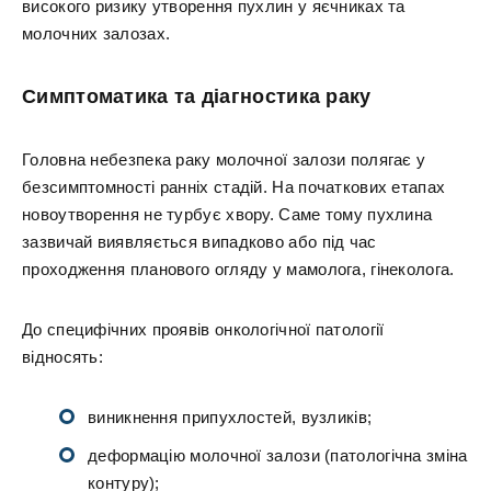
високого ризику утворення пухлин у яєчниках та
молочних залозах.
Симптоматика та діагностика раку
Головна небезпека раку молочної залози полягає у
безсимптомності ранніх стадій. На початкових етапах
новоутворення не турбує хвору. Саме тому пухлина
зазвичай виявляється випадково або під час
проходження планового огляду у мамолога, гінеколога.
До специфічних проявів онкологічної патології
відносять:
виникнення припухлостей, вузликів;
деформацію молочної залози (патологічна зміна
контуру);