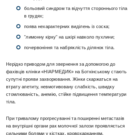
больовий синдром та відчуття стороннього тіла
в грудях;
поява нехарактерних виділень із соска;
"лимонну кірку" на шкірі навколо пухлини;
почервоніння та набряклість ділянок тіла.
Нерідко приводом для звернення за допомогою до
фахівців клініки «НІАРМЕДИК» на Боткінському стають
супутні прояви захворювання. Жінки скаржаться на
втрату апетиту, невмотивовану слабкість, швидку
стомлюваність, анемію, стійке підвищення температури
тіла.
При тривалому прогресуванні та поширенні метастазів
на внутрішні органи рак молочної залози проявляється
сильними болями у кістках, кровохарканням,