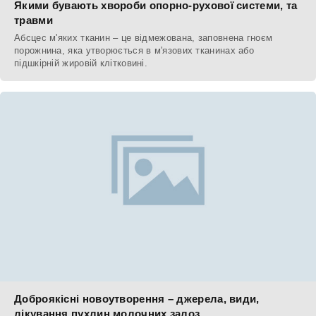
Якими бувають хвороби опорно-рухової системи, та
травми
Абсцес м'яких тканин – це відмежована, заповнена гноєм
порожнина, яка утворюється в м'язових тканинах або
підшкірній жировій клітковині.
Доброякісні новоутворення – джерела, види,
лікування пухлин молочних залоз