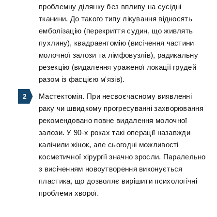
проблемну ділянку без впливу на сусідні
тканини. До такого типу лікування відносять
емболізацію (перекриття судин, що живлять
пухлину), квадраентомію (висічення частини
молочної залози та лімфовузлів), радикальну
резекцію (видалення ураженої локації грудей
разом із фасцією м'язів).
Мастектомія. При несвоєчасному виявленні
раку чи швидкому прогресуванні захворювання
рекомендовано повне видалення молочної
залози. У 90-х роках такі операції назавжди
калічили жінок, але сьогодні можливості
косметичної хірургії значно зросли. Паралельно
з висіченням новоутворення виконується
пластика, що дозволяє вирішити психологічні
проблеми хворої.