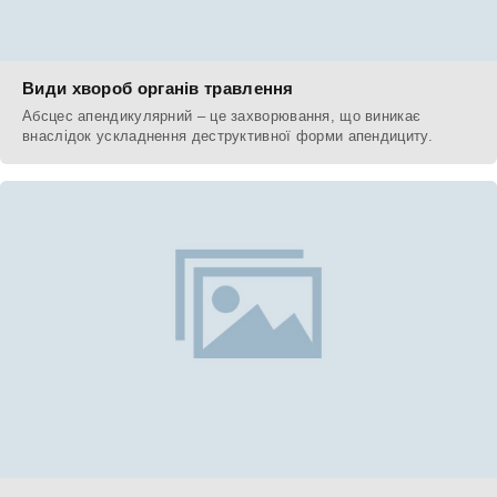
Види хвороб органів травлення
Абсцес апендикулярний – це захворювання, що виникає
внаслідок ускладнення деструктивної форми апендициту.