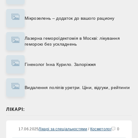
Мікрозелень – додаток до вашого рациону
Лазерна гемороїдектомія в Москві: лікування
геморою без ускладнень
Гінеколог Інна Курило. Запоріжжя
Видалення поліпів уретри. Ціни, відгуки, рейтинги
ЛІКАРІ:
17.06.2025
Лікарі за спеціальностями
/
Косметолог
0