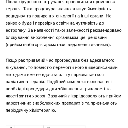
Після хірургічного втручання проводиться променева
терапія. Така процедура значно знижує ймовірність
рецидиву та поширення онкології на інші органи. Не
зайвою буде і перевірка освіти на чутливість до
естрогену. За наявності такої залежності рекомендовано
блокування вироблення організмом цієї речовини
(прийом інгібіторів ароматази, видалення яєчників).
Якщо рак тривалий час прогресував без адекватного
лікування, то повністю перемогти його вищеописаними
методами вже не вдасться. І тут призначається
паліативна терапія. Подібний комплекс включає всі
необхідні процедури для збільшення тривалості та
якості життя хворої. Зазвичай лікарі дозволяють прийом
наркотичних знеболюючих препаратів та призначають
періодичну хіміотерапію.