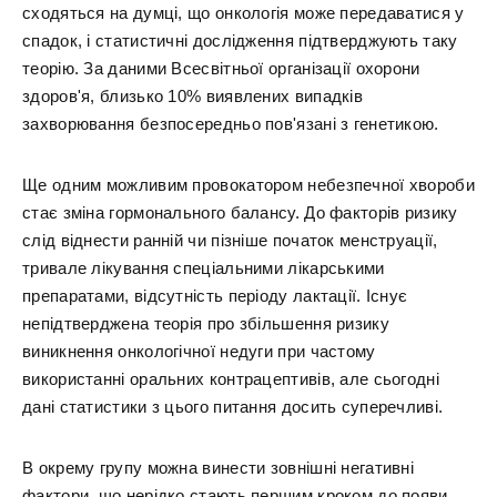
сходяться на думці, що онкологія може передаватися у
спадок, і статистичні дослідження підтверджують таку
теорію. За даними Всесвітньої організації охорони
здоров'я, близько 10% виявлених випадків
захворювання безпосередньо пов'язані з генетикою.
Ще одним можливим провокатором небезпечної хвороби
стає зміна гормонального балансу. До факторів ризику
слід віднести ранній чи пізніше початок менструації,
тривале лікування спеціальними лікарськими
препаратами, відсутність періоду лактації. Існує
непідтверджена теорія про збільшення ризику
виникнення онкологічної недуги при частому
використанні оральних контрацептивів, але сьогодні
дані статистики з цього питання досить суперечливі.
В окрему групу можна винести зовнішні негативні
фактори, що нерідко стають першим кроком до появи