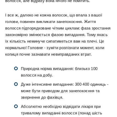
волосся, але відразу вона нічого не помітить.
І все ж, далеко не кожна волосок, що впала з вашої
голови, повинен викликати занепокоєння. Життя
волосся підпорядковане чітким циклам: фаза зростання
закономірно змінюється фазою випадання. Тому якась
їх кількість неминуче сипатиметься вам на плечі. Це
нормально! Головне - зуміти розпізнати момент, коли
копиця почне зазнавати невиправданих втрат.
Природна норма випадання: близько 100
волосся на добу.
Дуже інтенсивне випадання: 300 400 одиниць -
може бути приводом для занепокоєння та
звернення до фахівця.
Абсолютно необхідно відвідати лікаря при
тривалому випаданні волосся (понад шість