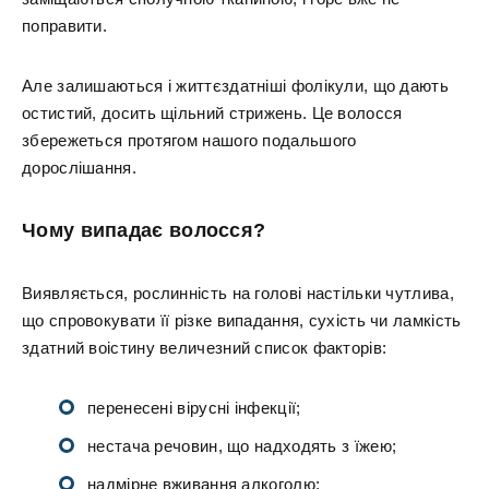
поправити.
Але залишаються і життєздатніші фолікули, що дають
остистий, досить щільний стрижень. Це волосся
збережеться протягом нашого подальшого
дорослішання.
Чому випадає волосся?
Виявляється, рослинність на голові настільки чутлива,
що спровокувати її різке випадання, сухість чи ламкість
здатний воістину величезний список факторів:
перенесені вірусні інфекції;
нестача речовин, що надходять з їжею;
надмірне вживання алкоголю;