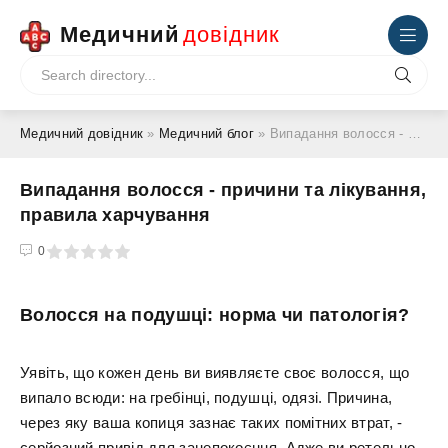
Медичний
довідник
Медичний довідник
»
Медичний блог
» Випадання волосся - причини та лікування, правила харчування
Випадання волосся - причини та лікування,
правила харчування
4
5
0
Волосся на подушці: норма чи патологія?
Уявіть, що кожен день ви виявляєте своє волосся, що
випало всюди: на гребінці, подушці, одязі. Причина,
через яку ваша копиця зазнає таких помітних втрат, -
серйозний привід для занепокоєння. Адже ви ретельно