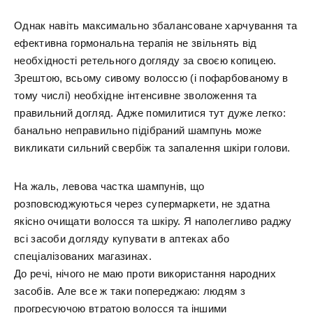
Однак навіть максимально збалансоване харчування та
ефективна гормональна терапія не звільнять від
необхідності ретельного догляду за своєю копицею.
Зрештою, всьому сивому волоссю (і пофарбованому в
тому числі) необхідне інтенсивне зволоження та
правильний догляд. Адже помилитися тут дуже легко:
банально неправильно підібраний шампунь може
викликати сильний свербіж та запалення шкіри голови.
На жаль, левова частка шампунів, що
розповсюджуються через супермаркети, не здатна
якісно очищати волосся та шкіру. Я наполегливо раджу
всі засоби догляду купувати в аптеках або
спеціалізованих магазинах.
До речі, нічого не маю проти використання народних
засобів. Але все ж таки попереджаю: людям з
прогресуючою втратою волосся та іншими