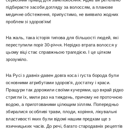
підбираєте засоби догляду за волоссям, а планове
медичне обстеження, припустимо, не виявило жодних
проблем зі здоров'ям!
На жаль, така історія типова для більшості людей, які
переступили поріг 30-річчя. Нерідко втрата волосся у
цьому віці стає справжньою трагедією. І це цілком
зрозуміло.
На Русі з давніх-давен довга коса і густа борода були
основними атрибутами здоров'я, достатку і краси.
Пращури так дорожили своїми кучерями, що вкрай рідко
стригли їх, мили раз на тиждень, причому не проточною
водою, а приготованими цілющим зіллям. Попередньо
збиралися особливі трави, плоди, коріння, лікувальні
властивості яких були відомі нашим предкам ще з
язичницьких часів. До речі, багато стародавніх рецептів