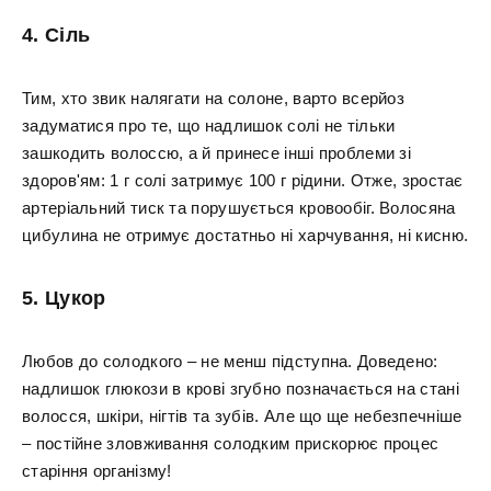
4. Сіль
Тим, хто звик налягати на солоне, варто всерйоз
задуматися про те, що надлишок солі не тільки
зашкодить волоссю, а й принесе інші проблеми зі
здоров'ям: 1 г солі затримує 100 г рідини. Отже, зростає
артеріальний тиск та порушується кровообіг. Волосяна
цибулина не отримує достатньо ні харчування, ні кисню.
5. Цукор
Любов до солодкого – не менш підступна. Доведено:
надлишок глюкози в крові згубно позначається на стані
волосся, шкіри, нігтів та зубів. Але що ще небезпечніше
– постійне зловживання солодким прискорює процес
старіння організму!