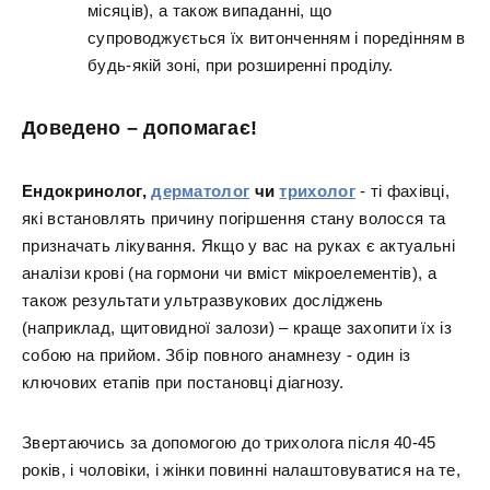
місяців), а також випаданні, що
супроводжується їх витонченням і поредінням в
будь-якій зоні, при розширенні проділу.
Доведено – допомагає!
Ендокринолог,
дерматолог
чи
трихолог
- ті фахівці,
які встановлять причину погіршення стану волосся та
призначать лікування. Якщо у вас на руках є актуальні
аналізи крові (на гормони чи вміст мікроелементів), а
також результати ультразвукових досліджень
(наприклад, щитовидної залози) – краще захопити їх із
собою на прийом. Збір повного анамнезу - один із
ключових етапів при постановці діагнозу.
Звертаючись за допомогою до трихолога після 40-45
років, і чоловіки, і жінки повинні налаштовуватися на те,