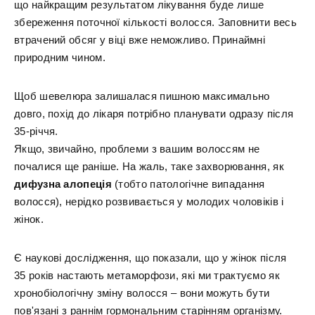
що найкращим результатом лікування буде лише
збереження поточної кількості волосся. Заповнити весь
втрачений обсяг у віці вже неможливо. Принаймні
природним чином.
Щоб шевелюра залишалася пишною максимально
довго, похід до лікаря потрібно планувати одразу після
35-річчя.
Якщо, звичайно, проблеми з вашим волоссям не
почалися ще раніше. На жаль, таке захворювання, як
дифузна алопеція
(тобто патологічне випадання
волосся), нерідко розвивається у молодих чоловіків і
жінок.
Є наукові дослідження, що показали, що у жінок після
35 років настають метаморфози, які ми трактуємо як
хронобіологічну зміну волосся – вони можуть бути
пов'язані з раннім гормональним старінням організму.