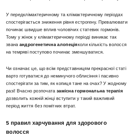
У передклімактеричному та клімактеричному періодах
спостерігається зниження рівня естрогену. Превалювати
починає швидше вплив чоловічих статевих гормонів.
Тому у жінок у клімактеричному періоді виникає так
звана
андрогенетична алопеція
коли кількість волосся
на темряві поступово починає зменшуватися.
Чи означає це, що всім представницям прекрасної статі
варто готуватися до неминучого облисіння і пасивно
спостерігати за тим, як копиця тане на очах? У жодному
разі! Вчасно розпочата
замісна гормональна терапія
дозволить кожній жінці вступити у такий важливий
період життя без помітних втрат.
5 правил харчування для здорового
волосся