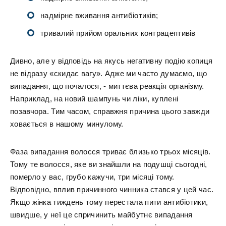
надмірне вживання антибіотиків;
тривалий прийом оральних контрацептивів
Дивно, але у відповідь на якусь негативну подію копиця
не відразу «скидає вагу». Адже ми часто думаємо, що
випадання, що почалося, - миттєва реакція організму.
Наприклад, на новий шампунь чи ліки, куплені
позавчора. Тим часом, справжня причина цього завжди
ховається в нашому минулому.
Фаза випадання волосся триває близько трьох місяців.
Тому те волосся, яке ви знайшли на подушці сьогодні,
померло у вас, грубо кажучи, три місяці тому.
Відповідно, вплив причинного чинника стався у цей час.
Якщо жінка тиждень тому перестала пити антибіотики,
швидше, у неї це спричинить майбутнє випадання