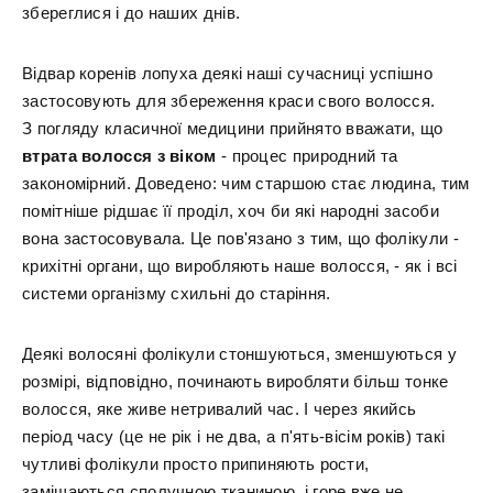
збереглися і до наших днів.
Відвар коренів лопуха деякі наші сучасниці успішно
застосовують для збереження краси свого волосся.
З погляду класичної медицини прийнято вважати, що
втрата волосся з віком
- процес природний та
закономірний. Доведено: чим старшою стає людина, тим
помітніше рідшає її проділ, хоч би які народні засоби
вона застосовувала. Це пов'язано з тим, що фолікули -
крихітні органи, що виробляють наше волосся, - як і всі
системи організму схильні до старіння.
Деякі волосяні фолікули стоншуються, зменшуються у
розмірі, відповідно, починають виробляти більш тонке
волосся, яке живе нетривалий час. І через якийсь
період часу (це не рік і не два, а п'ять-вісім років) такі
чутливі фолікули просто припиняють рости,
заміщаються сполучною тканиною, і горе вже не