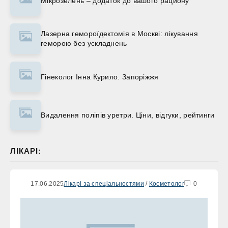
Мікрозелень – додаток до вашого рациону
Лазерна гемороїдектомія в Москві: лікування
геморою без ускладнень
Гінеколог Інна Курило. Запоріжжя
Видалення поліпів уретри. Ціни, відгуки, рейтинги
ЛІКАРІ:
17.06.2025
Лікарі за спеціальностями
/
Косметолог
0