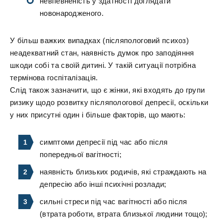
невпевненість у здатності доглядати
новонародженого.
У більш важких випадках (післяпологовий психоз)
неадекватний стан, наявність думок про заподіяння
шкоди собі та своїй дитині. У такій ситуації потрібна
термінова госпіталізація.
Слід також зазначити, що є жінки, які входять до групи
ризику щодо розвитку післяпологової депресії, оскільки
у них присутні один і більше факторів, що мають:
симптоми депресії під час або після
попередньої вагітності;
наявність близьких родичів, які страждають на
депресію або інші психічні розлади;
сильні стреси під час вагітності або після
(втрата роботи, втрата близької людини тощо);