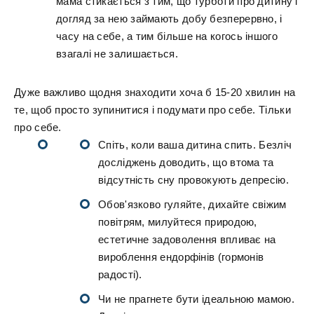
мама стикається з тим, що турботи про дитину і
догляд за нею займають добу безперервно, і
часу на себе, а тим більше на когось іншого
взагалі не залишається.
Дуже важливо щодня знаходити хоча б 15-20 хвилин на
те, щоб просто зупинитися і подумати про себе. Тільки
про себе.
Спіть, коли ваша дитина спить. Безліч
досліджень доводить, що втома та
відсутність сну провокують депресію.
Обов'язково гуляйте, дихайте свіжим
повітрям, милуйтеся природою,
естетичне задоволення впливає на
вироблення ендорфінів (гормонів
радості).
Чи не прагнете бути ідеальною мамою.