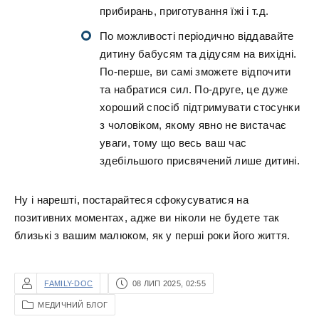
прибирань, приготування їжі і т.д.
По можливості періодично віддавайте
дитину бабусям та дідусям на вихідні.
По-перше, ви самі зможете відпочити
та набратися сил. По-друге, це дуже
хороший спосіб підтримувати стосунки
з чоловіком, якому явно не вистачає
уваги, тому що весь ваш час
здебільшого присвячений лише дитині.
Ну і нарешті, постарайтеся сфокусуватися на
позитивних моментах, адже ви ніколи не будете так
близькі з вашим малюком, як у перші роки його життя.
FAMILY-DOC
08 ЛИП 2025, 02:55
МЕДИЧНИЙ БЛОГ