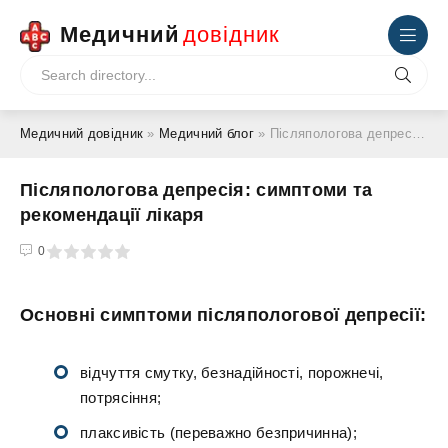
Медичний
довідник
Медичний довідник
»
Медичний блог
» Післяпологова депресія: симптоми та рекомендації лікаря
Післяпологова депресія: симптоми та
рекомендації лікаря
4
5
0
Основні симптоми післяпологової депресії:
відчуття смутку, безнадійності, порожнечі,
потрясіння;
плаксивість (переважно безпричинна);