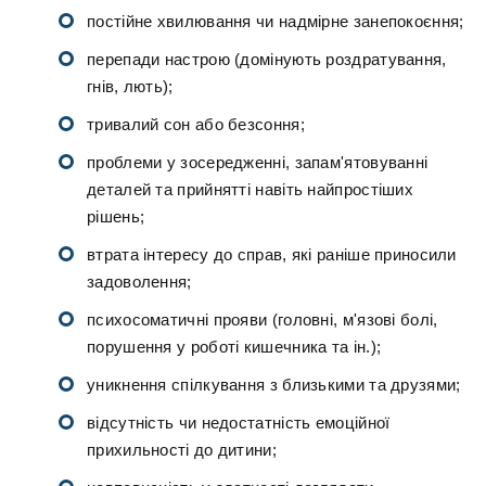
постійне хвилювання чи надмірне занепокоєння;
перепади настрою (домінують роздратування,
гнів, лють);
тривалий сон або безсоння;
проблеми у зосередженні, запам'ятовуванні
деталей та прийнятті навіть найпростіших
рішень;
втрата інтересу до справ, які раніше приносили
задоволення;
психосоматичні прояви (головні, м'язові болі,
порушення у роботі кишечника та ін.);
уникнення спілкування з близькими та друзями;
відсутність чи недостатність емоційної
прихильності до дитини;