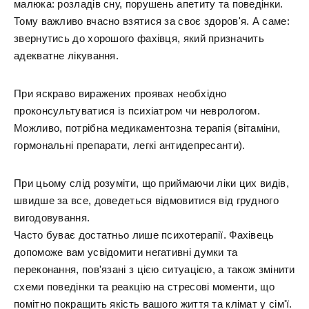
малюка: розладів сну, порушень апетиту та поведінки.
Тому важливо вчасно взятися за своє здоров'я. А саме:
звернутись до хорошого фахівця, який призначить
адекватне лікування.
При яскраво виражених проявах необхідно
проконсультуватися із психіатром чи неврологом.
Можливо, потрібна медикаментозна терапія (вітаміни,
гормональні препарати, легкі антидепресанти).
При цьому слід розуміти, що приймаючи ліки цих видів,
швидше за все, доведеться відмовитися від грудного
вигодовування.
Часто буває достатньо лише психотерапії. Фахівець
допоможе вам усвідомити негативні думки та
переконання, пов'язані з цією ситуацією, а також змінити
схеми поведінки та реакцію на стресові моменти, що
помітно покращить якість вашого життя та клімат у сім'ї.