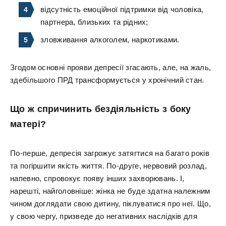
відсутність емоційної підтримки від чоловіка,
партнера, близьких та рідних;
зловживання алкоголем, наркотиками.
Згодом основні прояви депресії згасають, але, на жаль,
здебільшого ПРД трансформується у хронічний стан.
Що ж спричинить бездіяльність з боку
матері?
По-перше, депресія загрожує затягтися на багато років
та погіршити якість життя. По-друге, нервовий розлад,
напевно, спровокує появу інших захворювань. І,
нарешті, найголовніше: жінка не буде здатна належним
чином доглядати свою дитину, піклуватися про неї. Що,
у свою чергу, призведе до негативних наслідків для