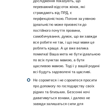
Дослідження показують, що
переважний відсоток жінок, які
страждають від ПРД, є
перфекціоністкою. Погоня за уявною
ідеальністю може призвести до
постійного почуття провини,
самобичування, думок, що ви завжди
все робите не так, і що інші мами це
роблять краще. А це вже велика
помилка! Ваша мета не бути ідеальною
по всіх пунктах мамою, а бути
щасливою мамою. Тоді і у вашій родині
всі будуть задоволені та щасливі.
Не соромтеся і не соромтеся просити
про допомогу по господарству своїх
рідних та близьких. Безсонні ночі
даватимуться взнаки, і далеко не
завжди залишаться сили для