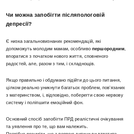
Чи можна запобігти післяпологовій
депресії?
Є низка загальновизнаних рекомендацій, які
допоможуть молодим мамам, особливо
першородним
,
впоратися з початком нового життя, сповненого
радостей, але, разом з тим, і складнощів.
Якщо правильно і обдумано підійти до цього питання,
цілком реально уникнути багатьох проблем, пов'язаних
з материнством, і, відповідно, поберегти свою нервову
систему і поліпшити емоційний фон.
Основний спосіб запобігти ПРД реалістичні очікування
та уявлення про те, що вам належить.
Потрібно розуміти, що з появою дитини ви втратите