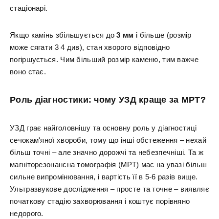
стаціонарі.
Якщо камінь збільшується до
3 мм
і більше (розмір
може сягати 3 4 див), стан хворого відповідно
погіршується. Чим більший розмір каменю, тим важче
воно стає.
Роль діагностики: чому УЗД краще за МРТ?
УЗД грає найголовнішу та основну роль у діагностиці
сечокам'яної хвороби, тому що інші обстеження – нехай
більш точні – але значно дорожчі та небезпечніші. Та ж
магніторезонансна томографія (МРТ) має на увазі більш
сильне випромінювання, і вартість її в 5-6 разів вище.
Ультразвукове дослідження – просте та точне – виявляє
початкову стадію захворювання і коштує порівняно
недорого.