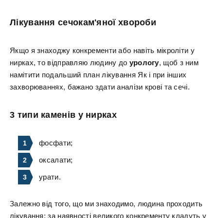
Лікування сечокам'яної хвороби
Якщо я знаходжу конкременти або навіть мікроліти у
нирках, то відправляю людину до
урологу
, щоб з ним
намітити подальший план лікування Як і при інших
захворюваннях, бажано здати аналізи крові та сечі.
3 типи каменів у нирках
фосфати;
оксалати;
урати.
Залежно від того, що ми знаходимо, людина проходить
лікування: за наявності великого конкременту кладуть у