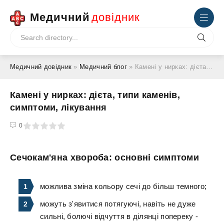
Медичний
довідник
Медичний довідник
»
Медичний блог
» Камені у нирках: дієта, типи каменів, симптоми, лікування
Камені у нирках: дієта, типи каменів,
симптоми, лікування
4
5
0
Сечокам'яна хвороба: основні симптоми
можлива зміна кольору сечі до більш темного;
можуть з'явитися потягуючі, навіть не дуже
сильні, болючі відчуття в ділянці попереку -