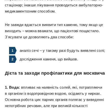
стаціонар; інакше лікування проводиться амбулаторно-
медикаментозним способом.
Не завжди вдається виявити тип каменю, тому якщо це
виходить – можна вважати, що пацієнтові пощастило.
З'ясувати це дозволяють два способи:
аналіз сечі – у такому разі будуть виявлені солі;
дослідження каменя, що вийшов.
Дієта та заходи профілактики для москвича
1. Вода:
впливає на наявність солей, які, потрапляючи
в організм із водопровідною водою, осідають у нирках.
Основна робота цих парних органів полягає у виведенні
непотрібних речовин, але при великій кількості