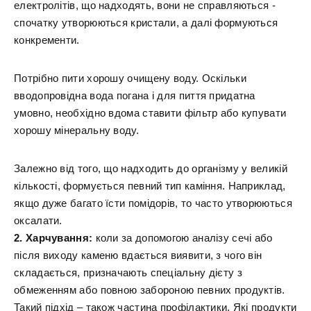
електролітів, що надходять, вони не справляються -
спочатку утворюються кристали, а далі формуються
конкременти.
Потрібно пити хорошу очищену воду. Оскільки
вводопровідна вода погана і для пиття придатна
умовно, необхідно вдома ставити фільтр або купувати
хорошу мінеральну воду.
Залежно від того, що надходить до організму у великій
кількості, формується певний тип каміння. Наприклад,
якщо дуже багато їсти помідорів, то часто утворюються
оксалати.
2. Харчування:
коли за допомогою аналізу сечі або
після виходу каменю вдається виявити, з чого він
складається, призначають спеціальну дієту з
обмеженням або повною забороною певних продуктів.
Такий підхід – також частина профілактики. Які продукти