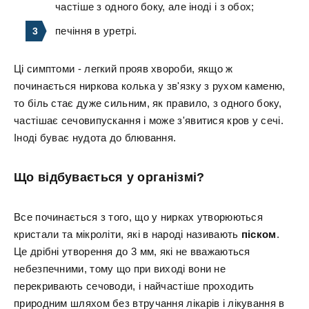
частіше з одного боку, але іноді і з обох;
печіння в уретрі.
Ці симптоми - легкий прояв хвороби, якщо ж
починається ниркова колька у зв'язку з рухом каменю,
то біль стає дуже сильним, як правило, з одного боку,
частішає сечовипускання і може з'явитися кров у сечі.
Іноді буває нудота до блювання.
Що відбувається у організмі?
Все починається з того, що у нирках утворюються
кристали та мікроліти, які в народі називають
піском
.
Це дрібні утворення до 3 мм, які не вважаються
небезпечними, тому що при виході вони не
перекривають сечоводи, і найчастіше проходить
природним шляхом без втручання лікарів і лікування в