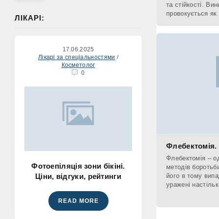
та стійкості. Ви
провокується як
ЛІКАРІ:
може статися са
17.06.2025
Лікарі за спеціальностями
/
Косметолог
0
Флебектомія. 
Флебектомія – о
Фотоепіляція зони бікіні.
методів боротьб
Ціни, відгуки, рейтинги
його в тому випа
уражені настіль
медикаментів та
READ MORE