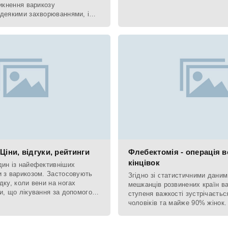
судинних зірочок
никнення варикозу
 деякими захворюваннями, і
ме собою. Досвідчений
Ціни, відгуки, рейтинги
Флебектомія - операція в
кінцівок
дин із найефективніших
и з варикозом. Застосовують
Згідно зі статистичними даним
дку, коли вени на ногах
мешканців розвинених країн ва
ки, що лікування за допомогою
ступеня важкості зустрічаєтьс
 компресійної
чоловіків та майже 90% жінок.
проведена в Единбурзі в 1999 