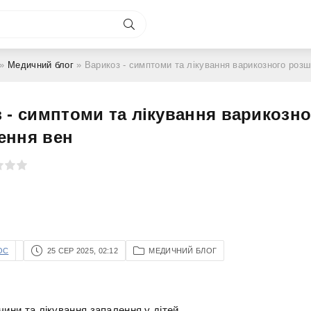
»
Медичний блог
» Варикоз - симптоми та лікування варикозного роз
 - симптоми та лікування варикозно
ення вен
OC
25 СЕР 2025, 02:12
МЕДИЧНИЙ БЛОГ
чини та лікування запалення у дітей