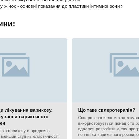
у жінок - основні показання до пластики інтимної зони ›
ини:
и лікування варикозу.
Що таке склеротерапія?
кування варикозного
Склеротерапія як метод лікув
ен
використовується понад сто ро
вдалося розробити дієву прог
ною варикозу є вроджена
не тільки варикозного розшире
х менший ступінь еластичності