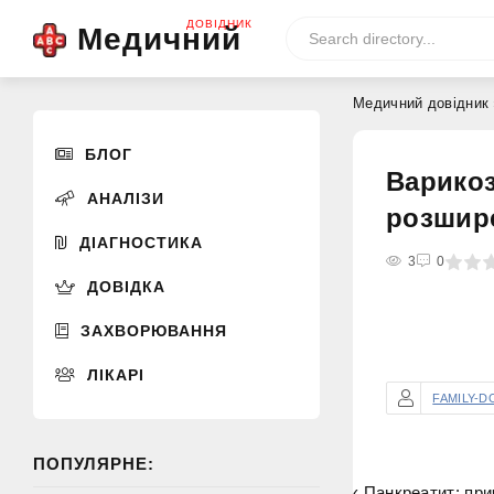
ДОВІДНИК
Медичний
Медичний довідник
БЛОГ
Варикоз
АНАЛІЗИ
розшир
ДІАГНОСТИКА
0
1
2
3
4
3
5
0
ДОВІДКА
ЗАХВОРЮВАННЯ
ЛІКАРІ
FAMILY-D
ПОПУЛЯРНЕ:
‹ Панкреатит: при