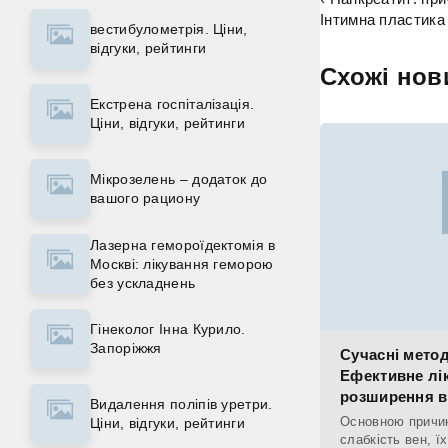
Інтимна пластика 
вестибулометрія. Ціни,
відгуки, рейтинги
Схожі нов
Екстрена госпіталізація.
Ціни, відгуки, рейтинги
Мікрозелень – додаток до
вашого рациону
Лазерна гемороїдектомія в
Москві: лікування геморою
без ускладнень
Гінеколог Інна Курило.
Запоріжжя
Сучасні метод
Ефективне лі
розширення в
Видалення поліпів уретри.
Основною причи
Ціни, відгуки, рейтинги
слабкість вен, ї