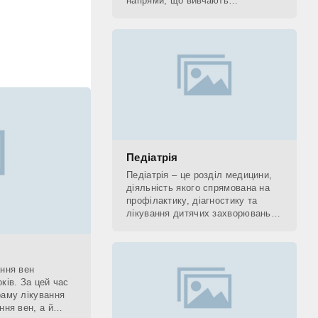
напрями, що вивчають
застосування рентгенівських
променів. До рентгенологічних
методів діагностики відносять КТ,
Педіатрія
Педіатрія – це розділ медицини,
діяльність якого спрямована на
профілактику, діагностику та
лікування дитячих захворювань, а
також на поетапне відновлення
(реабілітацію) дитини. Фахівець,
який
ання вен
ків. За цей час
раму лікування
ння вен, а й