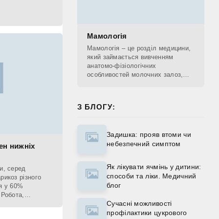
Мамологія
Мамологія – це розділ медицини,
який займається вивченням
анатомо-фізіологічних
особливостей молочних залоз,
діагностикою патологічних
процесів, що проходять у
молочних залозах, лікуванням та
З БЛОГУ:
Задишка: прояв втоми чи
небезпечний симптом
ен нижніх
Як лікувати ячмінь у дитини:
и, серед
способи та ліки. Медичний
рикоз різного
блог
я у 60%
 Робота,
Сучасні можливості
році,
профілактики цукрового