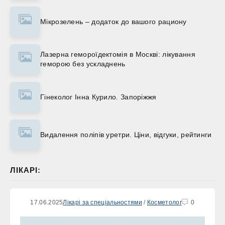
Мікрозелень – додаток до вашого рациону
Лазерна гемороїдектомія в Москві: лікування
геморою без ускладнень
Гінеколог Інна Курило. Запоріжжя
Видалення поліпів уретри. Ціни, відгуки, рейтинги
ЛІКАРІ:
17.06.2025
Лікарі за спеціальностями
/
Косметолог
0