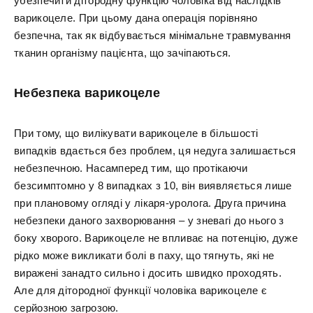
убезпечити дітородну функцію чоловіка від наслідків
варикоцеле. При цьому дана операція порівняно
безпечна, так як відбувається мінімальне травмування
тканин організму пацієнта, що зачіпаються.
Небезпека варикоцеле
При тому, що вилікувати варикоцеле в більшості
випадків вдається без проблем, ця недуга залишається
небезпечною. Насамперед тим, що протікаючи
безсимптомно у 8 випадках з 10, він виявляється лише
при плановому огляді у лікаря-уролога. Друга причина
небезпеки даного захворювання – у зневагі до нього з
боку хворого. Варикоцеле не впливає на потенцію, дуже
рідко може викликати болі в паху, що тягнуть, які не
виражені занадто сильно і досить швидко проходять.
Але для дітородної функції чоловіка варикоцеле є
серйозною загрозою.