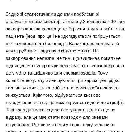
Згідно зі статистичними даними проблеми зі
сперматогенезом спостерігаються у 8 випадках з 10 при
захворюванні на варикоцеле. З розвитком хвороби стан
пацієнта (іноді про це і не здогадується) погіршується,
що призводить до безпліддя. Варикоцеле впливає на
яєчка руйнівно і відразу з кількох сторін. Це
захворювання небезпечне тим, що викликає локальне
підвищення температури через застою венозної крові, а
це згубно та шкідливо для сперматозоїдів. Тому
кількість еякуляту зменшується при варикоцелі рідко,
тоді як рухливість та стійкість сперматозоїдів значно
знижується. Крім того, відбувається кисневе
голодування яєчка, що може призвести до його атрофії.
Такі наслідки варикоцеле наступають далеко ще не
відразу, але це має стати приводом для зневаги
лікуванням. Розширені вени у свою чергу механічно
тиснуть на яєчко, що теж не покращує клінічну картину.