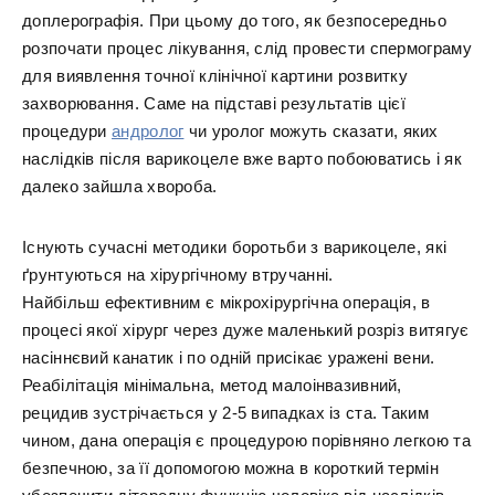
доплерографія. При цьому до того, як безпосередньо
розпочати процес лікування, слід провести спермограму
для виявлення точної клінічної картини розвитку
захворювання. Саме на підставі результатів цієї
процедури
андролог
чи уролог можуть сказати, яких
наслідків після варикоцеле вже варто побоюватись і як
далеко зайшла хвороба.
Існують сучасні методики боротьби з варикоцеле, які
ґрунтуються на хірургічному втручанні.
Найбільш ефективним є мікрохірургічна операція, в
процесі якої хірург через дуже маленький розріз витягує
насіннєвий канатик і по одній присікає уражені вени.
Реабілітація мінімальна, метод малоінвазивний,
рецидив зустрічається у 2-5 випадках із ста. Таким
чином, дана операція є процедурою порівняно легкою та
безпечною, за її допомогою можна в короткий термін