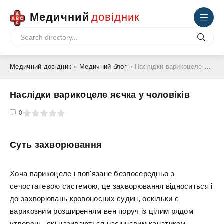
Медичний
довідник
Медичний довідник
»
Медичний блог
» Наслідки варикоцеле яєчка у чоловіків
Наслідки варикоцеле яєчка у чоловіків
4
5
0
Суть захворювання
Хоча варикоцеле і пов'язане безпосередньо з
сечостатевою системою, це захворювання відноситься і
до захворювань кровоносних судин, оскільки є
варикозним розширенням вен поруч із цілим рядом
утворень, які називаються насіннєвим канатиком