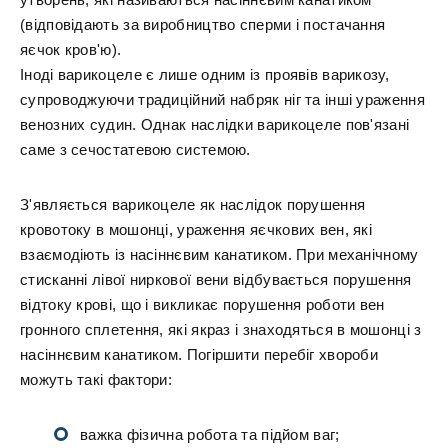
(відповідають за виробництво сперми і постачання
яєчок кров'ю).
Іноді варикоцеле є лише одним із проявів варикозу,
супроводжуючи традиційний набряк ніг та інші ураження
венозних судин. Однак наслідки варикоцеле пов'язані
саме з сечостатевою системою.
З'являється варикоцеле як наслідок порушення
кровотоку в мошонці, ураження яєчкових вен, які
взаємодіють із насіннєвим канатиком. При механічному
стисканні лівої ниркової вени відбувається порушення
відтоку крові, що і викликає порушення роботи вен
гронного сплетення, які якраз і знаходяться в мошонці з
насіннєвим канатиком. Погіршити перебіг хвороби
можуть такі фактори:
важка фізична робота та підйом ваг;