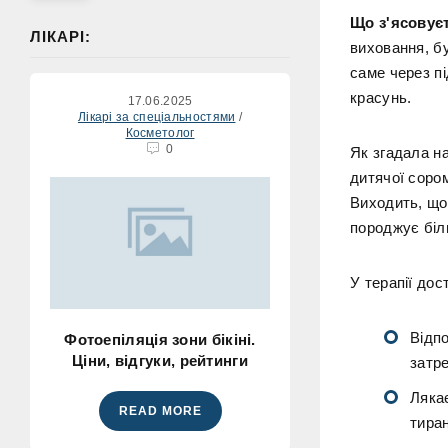
Що з'ясовуєт
ЛІКАРІ:
виховання, б
саме через п
красунь.
17.06.2025
Лікарі за спеціальностями
/
Косметолог
0
Як згадала н
дитячої сором
Виходить, що
породжує біл
У терапії до
Відпо
Фотоепіляція зони бікіні.
Ціни, відгуки, рейтинги
затр
Лякає
READ MORE
тиран