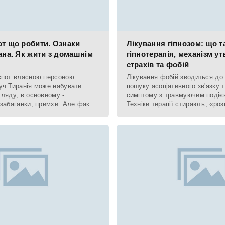
от що робити. Ознаки
Лікування гіпнозом: що т
ана. Як жити з домашнім
гіпнотерапія, механізм у
страхів та фобій
спот власною персоною
Лікування фобій зводиться до
уч Тиранія може набувати
пошуку асоціативного зв'язку т
гляду, в основному -
симптому з травмуючим подіє
 забаганки, примхи. Але факт
Техніки терапії стирають, «ро
ом: з вашої волі чи ні,
умовний рефлекс, що у багат