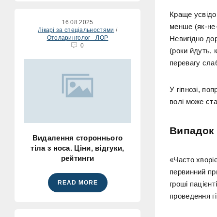
Краще усвідо
16.08.2025
менше (як-не-
Лікарі за спеціальностями
/
Отоларинголог - ЛОР
Невигідно до
0
(роки йдуть, 
перевагу сла
У гіпнозі, по
волі може ста
Випадок 
Видалення стороннього
тіла з носа. Ціни, відгуки,
рейтинги
«Часто хворіє
первинний пр
READ MORE
гроші пацієнт
проведення гі