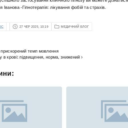
спішного застосування клінічного гіпнозу ви можете дізнатися
ія Іванова -Гіпнотерапія: лікування фобій та страхів.
OC
27 ЧЕР 2025, 10:19
МЕДИЧНИЙ БЛОГ
а прискорений темп мовлення
у в крові: підвищення, норма, знижений ›
ини: