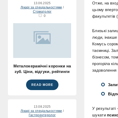
Отже, на вход
13.06.2025
Лікарі за спеціальностями
/
цьому вперто 
Стоматолог
0
факультетів (
Близькі зали
люди, інакше
Комусь сором
таємниці. За
бізнесом, том
прогоріла кіл
Металокерамічні коронки на
задоволення ві
зуб. Ціни, відгуки, рейтинги
Запи
READ MORE
Відп
13.08.2025
У результаті 
Лікарі за спеціальностями
/
шукати
псих
Гастроентеролог