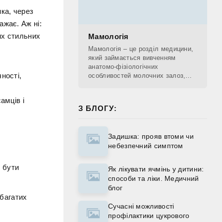
нка, через
ажає. Аж ні:
их стильних
Мамологія
Мамологія – це розділ медицини,
який займається вивченням
анатомо-фізіологічних
ності,
особливостей молочних залоз,
діагностикою патологічних
процесів, що проходять у
амців і
молочних залозах, лікуванням та
З БЛОГУ:
Задишка: прояв втоми чи
небезпечний симптом
, бути
Як лікувати ячмінь у дитини:
способи та ліки. Медичний
блог
 багатих
Сучасні можливості
профілактики цукрового