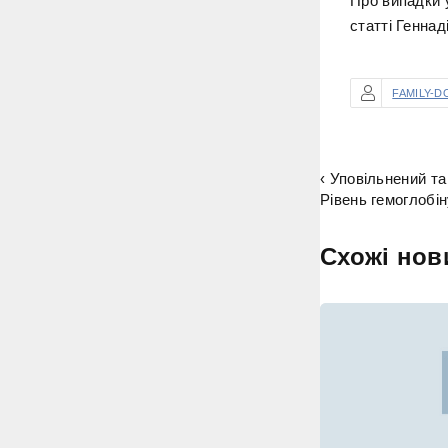
Про випадки у
статті Геннад
FAMILY-D
‹ Уповільнений т
Рівень гемоглобін
Схожі нов