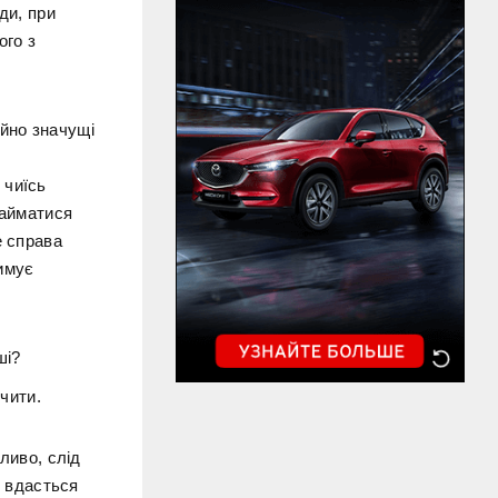
ди, при
ого з
ійно значущі
 чиїсь
займатися
е справа
римує
ші?
чити.
жливо, слід
у вдасться