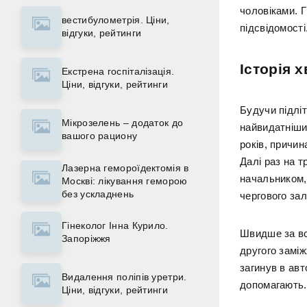
чоловіками. Г
вестибулометрія. Ціни,
підсвідомості
відгуки, рейтинги
Історія 
Екстрена госпіталізація.
Ціни, відгуки, рейтинги
Будучи підліт
Мікрозелень – додаток до
найвидатніши
вашого рациону
років, причи
Далі раз на т
Лазерна гемороїдектомія в
начальником,
Москві: лікування геморою
без ускладнень
чергового за
Гінеколог Інна Курило.
Швидше за все
Запоріжжя
другого заміж
загинув в авт
Видалення поліпів уретри.
допомагають.
Ціни, відгуки, рейтинги