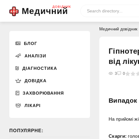
ДОВІДНИК
Медичний
Медичний довідник
БЛОГ
Гіпноте
АНАЛІЗИ
від лік
ДІАГНОСТИКА
0
1
2
3
4
3
5
0
ДОВІДКА
ЗАХВОРЮВАННЯ
Випадок 
ЛІКАРІ
На прийомі жі
ПОПУЛЯРНЕ:
Скарги:
голов