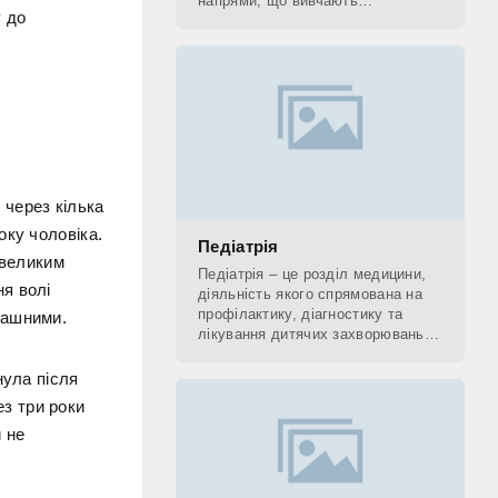
напрями, що вивчають
у до
застосування рентгенівських
променів. До рентгенологічних
методів діагностики відносять КТ,
 через кілька
оку чоловіка.
Педіатрія
 великим
Педіатрія – це розділ медицини,
я волі
діяльність якого спрямована на
профілактику, діагностику та
рашними.
лікування дитячих захворювань, а
також на поетапне відновлення
(реабілітацію) дитини. Фахівець,
нула після
який
ез три роки
и не