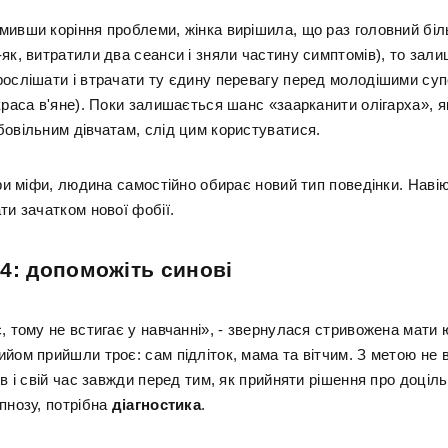
мивши коріння проблеми, жінка вирішила, що раз головний біл
як, витратили два сеанси і зняли частину симптомів), то зали
рослішати і втрачати ту єдину перевагу перед молодішими су
краса в'яне). Поки залишається шанс «заарканити олігарха», я
бовільним дівчатам, слід цим користуватися.
при міфи, людина самостійно обирає новий тип поведінки. Наві
ти зачатком нової фобії.
4: допоможіть синові
, тому не встигає у навчанні», - звернулася стривожена мати 
ийом прийшли троє: сам підліток, мама та вітчим. З метою не 
ів і свій час завжди перед тим, як прийняти рішення про доціль
пнозу, потрібна
діагностика
.