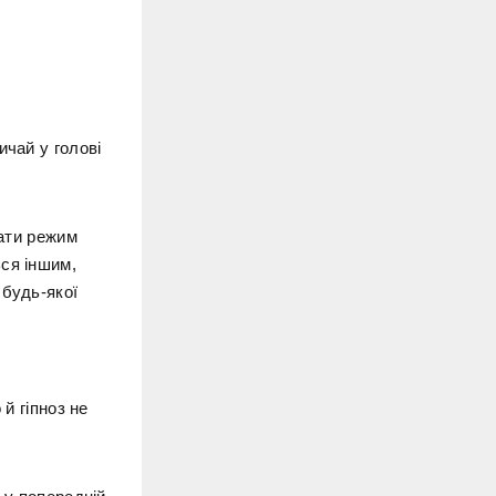
ичай у голові
вати режим
ся іншим,
 будь-якої
й гіпноз не