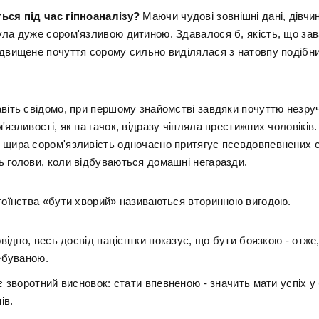
ься під час гіпноаналізу?
Маючи чудові зовнішні дані, дівчи
ула дуже сором'язливою дитиною. Здавалося б, якість, що зав
ідвищене почуття сорому сильно виділялася з натовпу подібн
авіть свідомо, при першому знайомстві завдяки почуттю незруч
'язливості, як на гачок, відразу чіпляла престижних чоловіків.
 щира сором'язливість одночасно притягує псевдовпевнених с
ь голови, коли відбуваються домашні негаразди.
стоїнства «бути хворий» називаються вторинною вигодою.
відно, весь досвід пацієнтки показує, що бути боязкою - отже
ебуваною.
 зворотний висновок: стати впевненою - значить мати успіх у
ів.