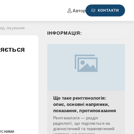
Автор
КОНТАКТИ
від лікування
ІНФОРМАЦІЯ:
ляється
Що таке рентгенологія:
опис, основні напрямки,
показання, протипоказання
Рентгенологія — розділ
радіології, що поділяється на
діагностичний та терапевтичний
тусними