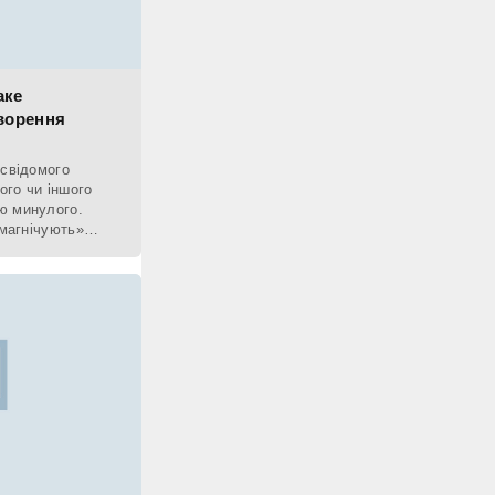
аке
творення
 свідомого
ого чи іншого
ю минулого.
змагнічують»
ьох