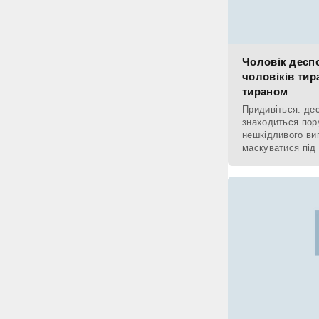
Чоловік десп
чоловіків тир
тираном
Придивіться: де
знаходиться пор
нешкідливого ви
маскуватися під
залишається факт