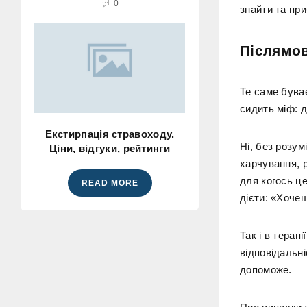
0
знайти та при
Післямов
Те саме буває
сидить міф: д
Екстирпація стравоходу.
Ні, без розум
Ціни, відгуки, рейтинги
харчування, 
для когось ц
READ MORE
дієти: «Хоче
Так і в терап
відповідальні
допоможе.