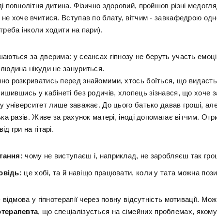
і повнолітня дитина. Фізично здоровий, пройшов різні медогля
не хоче вчитися. Вступав по блату, вітчим - завкафедрою одн
треба інколи ходити на пари).
шаються за дверима: у сеансах гіпнозу не беруть участь емоц
 людина нікуди не зануриться.
но розкриватись перед знайомими, хтось боїться, що видасть
лишившись у кабінеті без родичів, хлопець зізнався, що хоче 
у університет лише заважає. До цього батько давав гроші, ал
ька разів. Живе за рахунок матері, іноді допомагає вітчим. От
д гри на гітарі.
тання:
чому не виступаєш і, наприклад, не заробляєш так гро
овідь:
це хобі, та й навіщо працювати, коли у тата можна пози
- відмова у гіпнотерапії через повну відсутність мотивації. Мо
отерапевта
, що спеціалізується на сімейних проблемах, яком