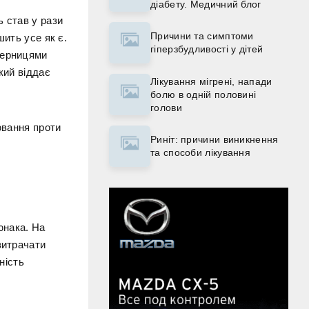
діабету. Медичний блог
ь став у рази
Причини та симптоми
шить усе як є.
гіперзбудливості у дітей
перницями
кий віддає
Лікування мігрені, напади
болю в одній половині
голови
ювання проти
Риніт: причини виникнення
та способи лікування
юнака. На
витрачати
ність