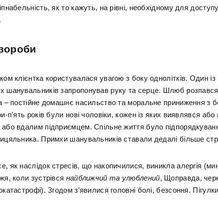
іпнабельність, як то кажуть, на рівні, необхідному для доступ
.
хвороби
ком клієнтка користувалася увагою з боку однолітків. Один із
х шанувальників запропонував руку та серце. Шлюб розпався
на – постійне домашнє насильство та моральне приниження з б
ри-п'ять років були нові чоловіки, кожен із яких виявлявся або
 або вдалим підприємцем. Спільне життя було підпорядкуванн
лицяльника. Примхи шанувальників ставали дедалі більше ст
, як наслідок стресів, що накопичилися, виникла алергія (ми
жя, коли зустрівся
найближчий та улюблений
, Щоправда, чер
окатастрофі). Згодом з'явилися головні болі, безсоння. Пігулк