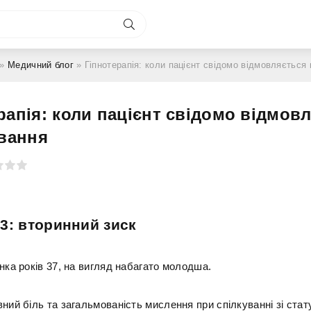
»
Медичний блог
» Гіпнотерапія: коли пацієнт свідомо відмовляється 
рапія: коли пацієнт свідомо відмов
ування
3: вторинний зиск
нка років 37, на вигляд набагато молодша.
ний біль та загальмованість мислення при спілкуванні зі ста