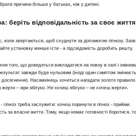
брати причини більше у батьках, ніж у дитині.
а: беріть відповідальність за своє життя
, коли звертаються, щоб схуднути за допомогою гіпнозу. Зазв
айте установку менше їсти - а підсвідомість доробить решту.
іння того, що доведеться викладатися на повну в залі і зміню
результат завжди буде нульовим (іноді один симптом змінюєть
е досягнення). Насамкінець хочеться нагадати золоте правило
ш жерти – жри яблуко. Не хочеш яблуко – не хочеш жерти».
ії - гіпноз треба заслужити: хочеш поринути в гіпноз - прийми
сть за власне життя. Тому, якщо немає готовності боротися, то 