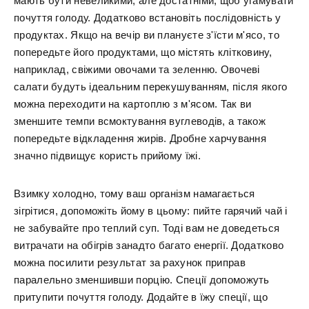
мають бути невеликими, але достатніми, щоб угамувати
почуття голоду. Додатково встановіть послідовність у
продуктах. Якщо на вечір ви плануєте з'їсти м'ясо, то
попередьте його продуктами, що містять клітковину,
наприклад, свіжими овочами та зеленню. Овочеві
салати будуть ідеальним перекушуванням, після якого
можна переходити на картоплю з м'ясом. Так ви
зменшите темпи всмоктування вуглеводів, а також
попередьте відкладення жирів. Дробне харчування
значно підвищує користь прийому їжі.
Взимку холодно, тому ваш організм намагається
зігрітися, допоможіть йому в цьому: пийте гарячий чай і
не забувайте про теплий суп. Тоді вам не доведеться
витрачати на обігрів занадто багато енергії. Додатково
можна посилити результат за рахунок приправ
паралельно зменшивши порцію. Спеції допоможуть
притупити почуття голоду. Додайте в їжу спеції, що