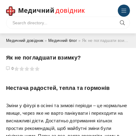
Медичний
довідник
Медичний довідник
»
Медичний блог
» Як не погладшати взимку?
Як не погладшати взимку?
4
5
0
Нестача радостей, тепла та гормонів
Зміни у фігурі в осінні та зимові періоди – це нормальне
явище, через яке не варто панікувати і переходити на
виснажливі дієти. Достатньо дотримання кількох
простих рекомендацій, щоб майбутні зміни були
мінімальними. Перш за все, варто зрозуміти, чому в