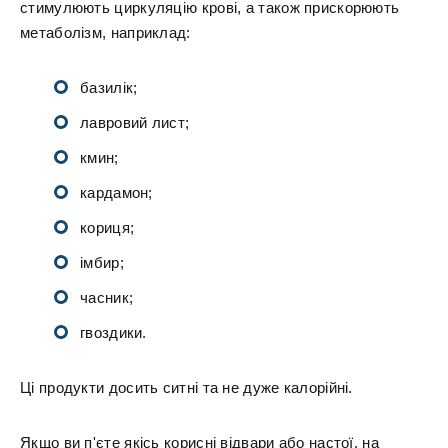
стимулюють циркуляцію крові, а також прискорюють
метаболізм, наприклад:
базилік;
лавровий лист;
кмин;
кардамон;
кориця;
імбир;
часник;
гвоздики.
Ці продукти досить ситні та не дуже калорійні.
Якщо ви п'єте якісь корисні відвари або настої, на