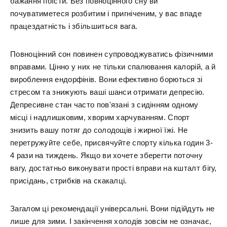
бажання поїсти. Без повноцінного сну ви
почуватиметеся розбитим і пригніченим, у вас впаде
працездатність і збільшиться вага.
Повноцінний сон повинен супроводжуватись фізичними
вправами. Цінно у них не тільки спалювання калорій, а й
вироблення ендорфінів. Вони ефективно борються зі
стресом та знижують ваші шанси отримати депресію.
Депресивне стан часто пов'язані з сидінням одному
місці і надлишковим, хворим харчуванням. Спорт
знизить вашу потяг до солодощів і жирної їжі. Не
перетружуйте себе, присвячуйте спорту кілька годин 3-
4 рази на тиждень. Якщо ви хочете зберегти поточну
вагу, достатньо виконувати прості вправи на кшталт бігу,
присідань, стрибків на скакалці.
Загалом ці рекомендації універсальні. Вони підійдуть не
лише для зими. І закінчення холодів зовсім не означає,