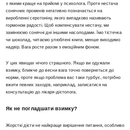
з якими краще на прийомі у психолога. Проте нестача
сонячних променів негативно позначається на
виробленні серотоніну, якого випадково називають
гормоном радості. Щоб компенсувати нестачу, ми
замінюємо сонячні дні іншими насолодами. Їмо тістечка
чи шоколад, читаємо улюблені книги, менше виходимо
надвір. Вага росте разом з емоційним фоном.
У цих явищах нічого страшного. Якщо ви одужали
взимку, ближче до весни вага точно повернеться до
норми, проте якщо проблема вас таки турбує, потрібно
вжити певних заходів, наприклад, записатися на
консультацію до лікаря-дієтолога.
Як не погладшати взимку?
Жорсткі дієти не найкраще вирішення питання, особливо