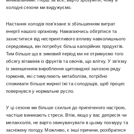
холодні сезони ми видужуємо.
Настання холодів пов'язане зі збільшенням витрат
енергії нашого організму. Намагаючись обігрітися та
захиститися від несприятливого впливу навколишнього
середовища, він потребує більш калорійних продуктів.
Тим більше що в зимовий період ми не отримуємо того
обсягу вітамінів із фруктів та овочів, що влітку. У зв'язку
із зменшенням вироблення щитовидної залозою ряду
гормонів, які стимулюють метаболізм, потрібно
споживати більше жирної їжі та солодощів, щоб процес
повернувся у нормальне русло.
У ці сезони ми більше схильні до пригніченого настрою,
частіше виникають стреси. Втім, якщо у вас депресія чи
меланхолія, не варто звинувачувати в цьому похмуру та
засніжену погоду. Можливо, є інші причини, розібратися