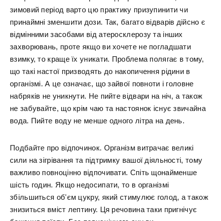
зимовий період варто цю практику призупинити чи
принаймні зменшити дози. Так, багато відварів дійсно є
відмінними засобами від атеросклерозу та інших
захворювань, проте якщо ви хочете не погладшати
взимку, то краще їх уникати. Проблема полягає в тому,
що такі настої призводять до накопичення рідини в
організмі. А це означає, що зайвої повноти і головне
набряків не уникнути. Не пийте відвари на ніч, а також
не забувайте, що крім чаю та настоянок існує звичайна
вода. Пийте воду не менше одного літра на день.
Подбайте про відпочинок. Організм витрачає великі
сили на зігрівання та підтримку вашої діяльності, тому
важливо повноцінно відпочивати. Спіть щонайменше
шість годин. Якщо недосипати, то в організмі
збільшиться об'єм цукру, який стимулює голод, а також
знизиться вміст лептину. Ця речовина таки пригнічує