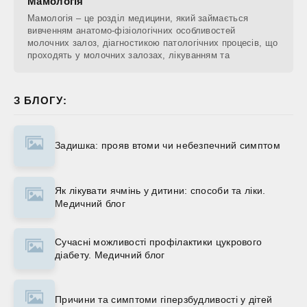
Мамологія
Мамологія – це розділ медицини, який займається
вивченням анатомо-фізіологічних особливостей
молочних залоз, діагностикою патологічних процесів, що
проходять у молочних залозах, лікуванням та
З БЛОГУ:
Задишка: прояв втоми чи небезпечний симптом
Як лікувати ячмінь у дитини: способи та ліки.
Медичний блог
Сучасні можливості профілактики цукрового
діабету. Медичний блог
Причини та симптоми гіперзбудливості у дітей