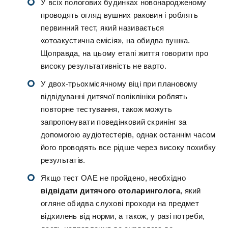
У всіх пологових будинках новонародженому
проводять огляд вушних раковин і роблять
первинний тест, який називається
«отоакустична емісія», на обидва вушка.
Щоправда, на цьому етапі життя говорити про
високу результативність не варто.
У двох-трьохмісячному віці при плановому
відвідуванні дитячої поліклініки роблять
повторне тестування, також можуть
запропонувати поведінковий скринінг за
допомогою аудіотестерів, однак останнім часом
його проводять все рідше через високу похибку
результатів.
Якщо тест ОАЕ не пройдено, необхідно
відвідати дитячого отоларинголога
, який
огляне обидва слухові проходи на предмет
відхилень від норми, а також, у разі потреби,