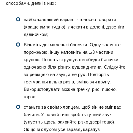
способами, деякі з них:
найбанальніший варіант - голосно говорити
(краще амплітудно), ляскати в долоні, дзвеніти
дзвіночком;
Візьміть дві маленькі баночки. Одну залиште
порожньою, іншу наповніть на 1/3 частини
крупою. Почніть струшувати обидві баночки
одночасно біля різних вушок дитини. Слідкуйте
за реакцією на звук, а не рух. Повторіть
тестування кілька разів, змінюючи крупу.
Використовувати можна гречку, рис, пшоно,
горох;
станьте за своїм хлопцем, щоб він не зміг вас
бачити. У повній тиші зробіть гучний звук
(упустіть щось, закрийте різко двері тощо).
Якщо зі слухом усе гаразд, карапуз