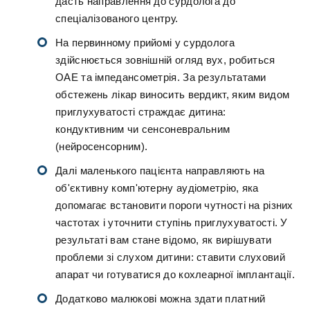
дасть направлення до сурдолога до
спеціалізованого центру.
На первинному прийомі у сурдолога
здійснюється зовнішній огляд вух, робиться
ОАЕ та імпедансометрія. За результатами
обстежень лікар виносить вердикт, яким видом
приглухуватості страждає дитина:
кондуктивним чи сенсоневральним
(нейросенсорним).
Далі маленького пацієнта направляють на
об'єктивну комп'ютерну аудіометрію, яка
допомагає встановити пороги чутності на різних
частотах і уточнити ступінь приглухуватості. У
результаті вам стане відомо, як вирішувати
проблеми зі слухом дитини: ставити слуховий
апарат чи готуватися до кохлеарної імплантації.
Додатково малюкові можна здати платний