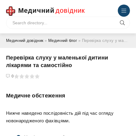
Медичний
довідник
Медичний довідник
»
Медичний блог
» Перевірка слуху у маленької дитини лікарями та самостійно
Перевірка слуху у маленької дитини
лікарями та самостійно
4
5
0
Медичне обстеження
Нижче наведено послідовність дій під час огляду
новонародженого фахівцями.