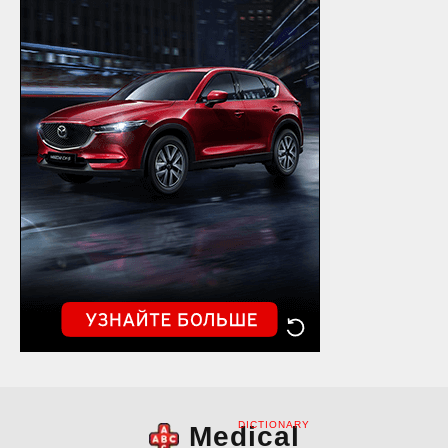
DICTIONARY
Medical