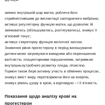
змінює внутрішній шар матки, роблячи його
сприйнятливішим до імплантації заплідненого ембріона;
активує регуляторну функцію матки, що дозволяє їй
змінюватись (збільшуватись, розтягуватись), знижує її
м'язовий тонус;
активує секреторну функцію молочної залози.
Зниження рівня прогестерону в період виношування
дитини може загрожувати викиднем або переношеною
вагітністю, плацентарними порушеннями, затримкою
внутрішньоутробного розвитку плода, гіпоксією.
Гормон також бере активну участь в обмінних процесах,
знижує вміст жиру, перетворюючи його на енергію,
знижує рівень цукру в крові, а відповідно – і її в'язкість.
Показання щодо аналізу крові на
прогестерон