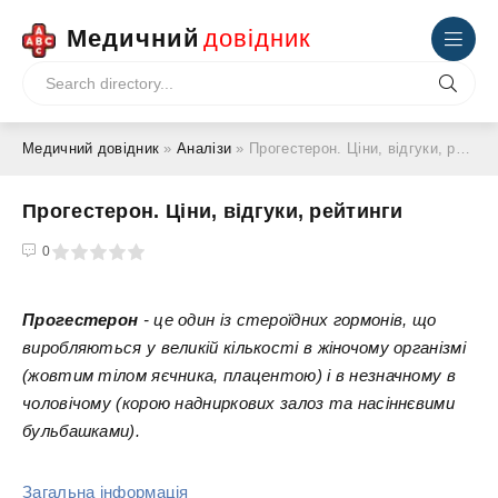
Медичний
довідник
Медичний довідник
»
Аналізи
» Прогестерон. Ціни, відгуки, рейтинги
Прогестерон. Ціни, відгуки, рейтинги
4
5
0
Прогестерон
- це один із стероїдних гормонів, що
виробляються у великій кількості в жіночому організмі
(жовтим тілом яєчника, плацентою) і в незначному в
чоловічому (корою надниркових залоз та насіннєвими
бульбашками).
Загальна інформація