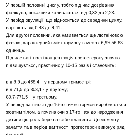
У першій половині циклу, тобто під час дозрівання
фолікула, показники коливаються від 0,32 до 2,23.
У період овуляції, що відноситься до середини циклу,
варіюють від 0,48 до 9,41.
Для другої половини, яка називається ще лютеїновою
фазою, характерний вміст гормону в межах 6,99-56,63
одиниць.
Під час вагітності концентрація прогестерону значно
підвищується, практично у 10-15 разів і становить:
від 8,9 до 468,4 – у першому триместрі;
від 71,5 до 303,1 - у другому;
88,7-771,5 – у третьому.
У період вагітності до 16-го тижня гормон виробляється
жовтим тілом, а починаючи з 17-го і аж до народження
дитини цю роль бере на себе плацента. До моменту
зачаття та в період вагітності прогестерон виконує ряд
функцій: