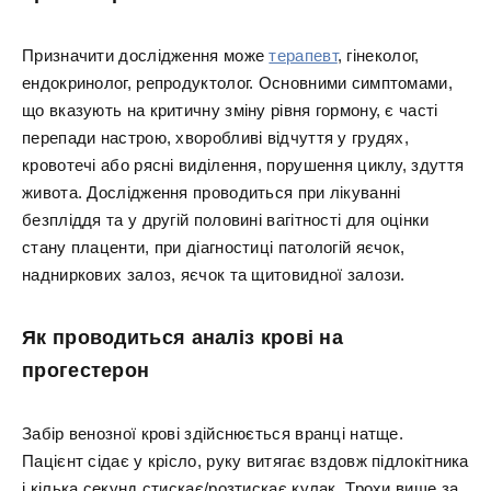
Призначити дослідження може
терапевт
, гінеколог,
ендокринолог, репродуктолог. Основними симптомами,
що вказують на критичну зміну рівня гормону, є часті
перепади настрою, хворобливі відчуття у грудях,
кровотечі або рясні виділення, порушення циклу, здуття
живота. Дослідження проводиться при лікуванні
безпліддя та у другій половині вагітності для оцінки
стану плаценти, при діагностиці патологій яєчок,
надниркових залоз, яєчок та щитовидної залози.
Як проводиться аналіз крові на
прогестерон
Забір венозної крові здійснюється вранці натще.
Пацієнт сідає у крісло, руку витягає вздовж підлокітника
і кілька секунд стискає/розтискає кулак. Трохи вище за