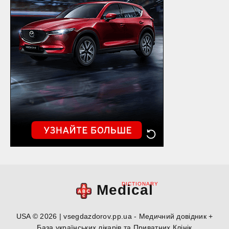
DICTIONARY
Medical
USA © 2026 | vsegdazdorov.pp.ua - Медичний довідник +
База українських лікарів та Приватних Клінік