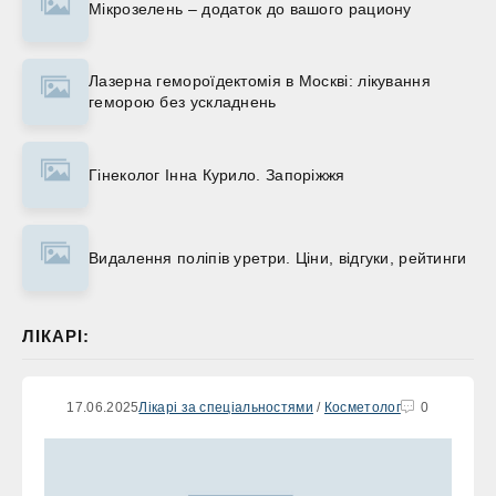
Мікрозелень – додаток до вашого рациону
Лазерна гемороїдектомія в Москві: лікування
геморою без ускладнень
Гінеколог Інна Курило. Запоріжжя
Видалення поліпів уретри. Ціни, відгуки, рейтинги
ЛІКАРІ:
17.06.2025
Лікарі за спеціальностями
/
Косметолог
0