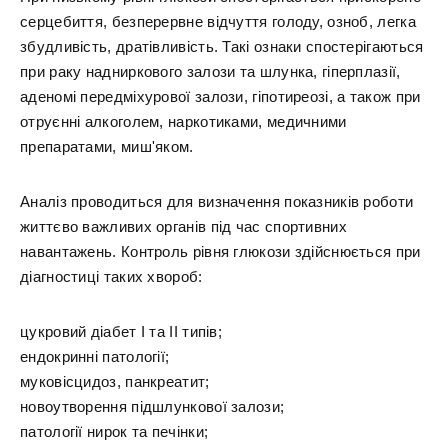
серцебиття, безперервне відчуття голоду, озноб, легка
збудливість, дратівливість. Такі ознаки спостерігаються
при раку надниркового залози та шлунка, гіперплазії,
аденомі передміхурової залози, гіпотиреозі, а також при
отруєнні алкоголем, наркотиками, медичними
препаратами, миш'яком.
Аналіз проводиться для визначення показників роботи
життєво важливих органів під час спортивних
навантажень. Контроль рівня глюкози здійснюється при
діагностиці таких хвороб:
цукровий діабет І та ІІ типів;
ендокринні патології;
муковісцидоз, панкреатит;
новоутворення підшлункової залози;
патології нирок та печінки;