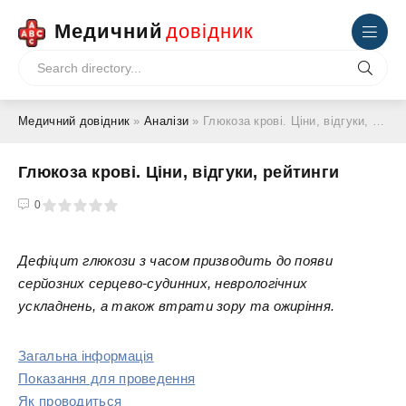
Медичний
довідник
Медичний довідник
»
Аналізи
» Глюкоза крові. Ціни, відгуки, рейтинги
Глюкоза крові. Ціни, відгуки, рейтинги
4
5
0
Дефіцит глюкози з часом призводить до появи
серйозних серцево-судинних, неврологічних
ускладнень, а також втрати зору та ожиріння.
Загальна інформація
Показання для проведення
Як проводиться