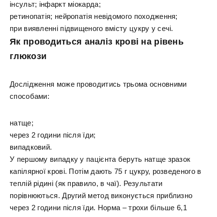
інсульт; інфаркт міокарда;
ретинопатія; нейропатія невідомого походження;
при виявленні підвищеного вмісту цукру у сечі.
Як проводиться аналіз крові на рівень
глюкози
Дослідження може проводитись трьома основними
способами:
натще;
через 2 години після їди;
випадковий.
У першому випадку у пацієнта беруть натще зразок
капілярної крові. Потім дають 75 г цукру, розведеного в
теплій рідині (як правило, в чаї). Результати
порівнюються. Другий метод виконується приблизно
через 2 години після їди. Норма – трохи більше 6,1