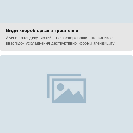
Види хвороб органів травлення
Абсцес апендикулярний – це захворювання, що виникає
внаслідок ускладнення деструктивної форми апендициту.