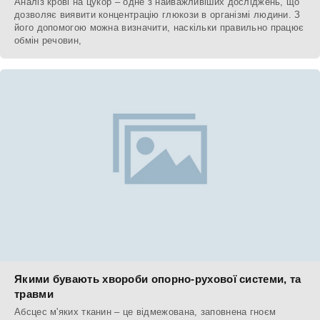
Аналіз крові на цукор – одне з найважливіших досліджень, що
дозволяє виявити концентрацію глюкози в організмі людини. З
його допомогою можна визначити, наскільки правильно працює
обмін речовин,
Якими бувають хвороби опорно-рухової системи, та
травми
Абсцес м'яких тканин – це відмежована, заповнена гноєм