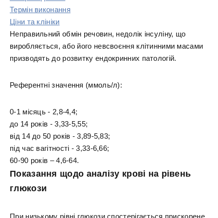
Термін виконання
Ціни та клініки
Неправильний обмін речовин, недолік інсуліну, що
виробляється, або його невсвоєння клітинними масами
призводять до розвитку ендокринних патологій.
Референтні значення (ммоль/л):
0-1 місяць - 2,8-4,4;
до 14 років - 3,33-5,55;
від 14 до 50 років - 3,89-5,83;
під час вагітності - 3,33-6,66;
60-90 років – 4,6-64.
Показання щодо аналізу крові на рівень
глюкози
При низькому рівні глюкози спостерігається прискорене