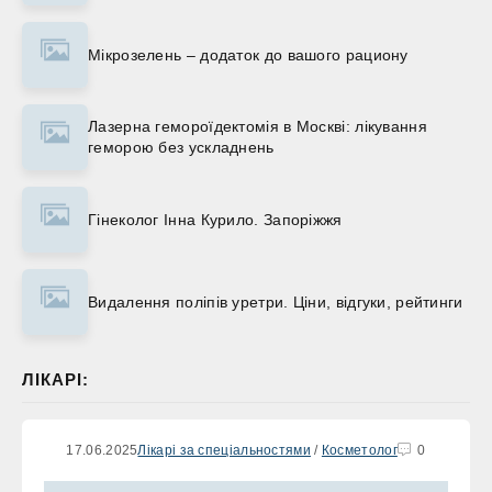
Мікрозелень – додаток до вашого рациону
Лазерна гемороїдектомія в Москві: лікування
геморою без ускладнень
Гінеколог Інна Курило. Запоріжжя
Видалення поліпів уретри. Ціни, відгуки, рейтинги
ЛІКАРІ:
17.06.2025
Лікарі за спеціальностями
/
Косметолог
0