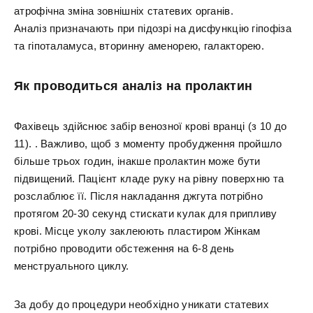
атрофічна зміна зовнішніх статевих органів.
Аналіз призначають при підозрі на дисфункцію гіпофіза
та гіпоталамуса, вторинну аменорею, галакторею.
Як проводиться аналіз на пролактин
Фахівець здійснює забір венозної крові вранці (з 10 до
11). . Важливо, щоб з моменту пробудження пройшло
більше трьох годин, інакше пролактин може бути
підвищений. Пацієнт кладе руку на рівну поверхню та
розслаблює її. Після накладання джгута потрібно
протягом 20-30 секунд стискати кулак для припливу
крові. Місце уколу заклеюють пластиром Жінкам
потрібно проводити обстеження на 6-8 день
менструального циклу.
За добу до процедури необхідно уникати статевих