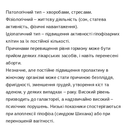
Патологічний тип – хворобами, стресами.
Фізіологічний – життєву діяльність (сон, статева
активність, фізичні навантаження).
Ідіопатичний тип – підвищення активності гіпофізарних
клітин за їх постійної кількості.
Причинами перевищення рівня гормону може бути
прийом деяких лікарських засобів, і навіть перенесені
аборти.
Незначне, але постійне підвищення пролактину в
жіночому організмі може стати причиною безпліддя,
фригідності, зменшення грудей, утворення кіст та
аденом, у деяких випадках – раку. Високий рівень
призводить до галактореї, а надзвичайно високий –
психічних порушень. Низькі показники спостерігаються
при апоплексії гіпофіза (синдром Шихана) або при
переношеній вагітності.