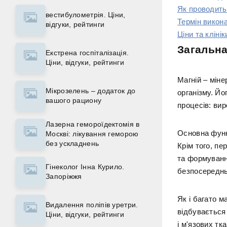
Як проводить
вестибулометрія. Ціни,
Термін викон
відгуки, рейтинги
Ціни та клінік
Загальна
Екстрена госпіталізація.
Ціни, відгуки, рейтинги
Магній – мін
Мікрозелень – додаток до
організму. Й
вашого рациону
процесів: вир
Лазерна гемороїдектомія в
Основна функц
Москві: лікування геморою
без ускладнень
Крім того, пе
та формуванн
Гінеколог Інна Курило.
безпосереднь
Запоріжжя
Як і багато м
Видалення поліпів уретри.
відбувається
Ціни, відгуки, рейтинги
і м'язових тк