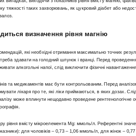
их випадках, виходячи з показників рівня вмісту магнію, фахів
ку тяжкості таких захворювань, як цукровий діабет або недос
залоз.
диться визначення рівня магнію
комендацій, які необхідні отримання максимально точних резул
в треба здавати на голодний шлунок і вранці. Перед проведен
живати алкогольні напої, слід виключити фізичні навантаження
інів та медикаментів має бути контрольованим. Перед аналізо
мувати лікаря про те, які ліки приймаються, в яких дозах. Слі
налізу може вплинути нещодавно проведене рентгенологічне 
ографія.
ру рівня вмісту мікроелемента Mg: ммоль/л. Референтні знач
казники): для чоловіків – 0,73 – 1,06 ммоль/л, для жінок – 0,77