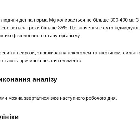
 людини денна норма Mg коливається не більше 300-400 мг. З 
асвоюється трохи більше 35%. Це значення є суто індивідуаль
психофізіологічного стану організму.
треси та неврози, зловживання алкоголем та нікотином, сильні 
 стають причиною нестачі елемента.
иконання аналізу
ами можна звертатися вже наступного робочого дня.
лініки