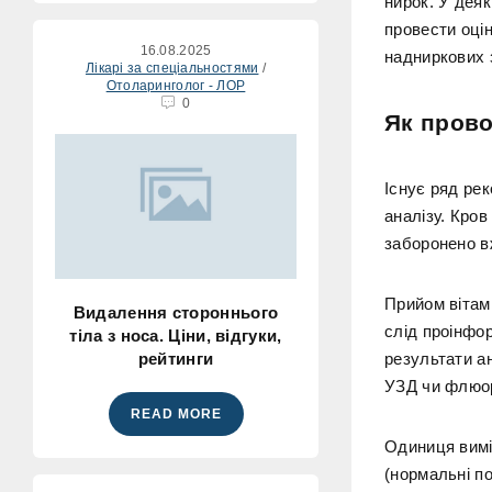
нирок. У деяк
провести оцін
16.08.2025
надниркових 
Лікарі за спеціальностями
/
Отоларинголог - ЛОР
0
Як прово
Існує ряд ре
аналізу. Кро
заборонено в
Прийом вітам
Видалення стороннього
слід проінфор
тіла з носа. Ціни, відгуки,
рейтинги
результати а
УЗД чи флюор
READ MORE
Одиниця вимі
(нормальні по