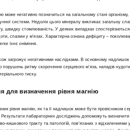
ю може негативно позначиться на загальному стані організму, 
мунної системи. Недолік цього мінералу викликає загальну сла
ту, швидку стомлюваність. У деяких випадках спостерігаються
оти, спазми у м'язах. Характерна ознака дефіциту – поколюва
егке їхнє оніміння.
ож загрожує негативними наслідками. В основному надлишок
о порушень ритму скорочення серцевого м'яза, нападів нудоти
теріального тиску.
я для визначення рівня магнію
ник рівня магнію, як та її надлишок може бути провісником с
 Результати лабараторних досліджень допоможуть визначити 
о-кишкового тракту та патологій, пов'язаних з відхиленнями у