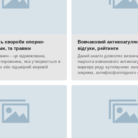
ь хвороби опорно-
Вовчаковий антикоагулянт
ми, та травми
відгуки, рейтинги
анин – це відмежована,
Даний аналіз дозволяє визначи
 порожнина, яка утворюється в
пацієнта вовчакового антикоаг
х або підшкірній жировій
маркера ряду аутоімунних зах
зокрема, антифосфоліпідного
патології, при якій спостерігає