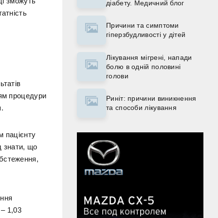
ці зможуть
діабету. Медичний блог
татність
Причини та симптоми
гіперзбудливості у дітей
Лікування мігрені, напади
болю в одній половині
голови
ьтатів
ням процедури
Риніт: причини виникнення
.
та способи лікування
м пацієнту
д знати, що
обстеження,
ення
 – 1,03