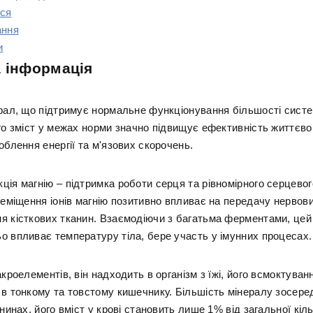
ся
ання
и
 інформація
ерал, що підтримує нормальне функціонування більшості сист
ого зміст у межах норми значно підвищує ефективність життєв
облення енергії та м'язових скорочень.
ія магнію – підтримка роботи серця та рівномірного серцевог
реміщення іонів магнію позитивно впливає на передачу нервови
я кісткових тканин. Взаємодіючи з багатьма ферментами, це
о впливає температуру тіла, бере участь у імунних процесах.
акроелементів, він надходить в організм з їжі, його всмоктуван
 в тонкому та товстому кишечнику. Більшість мінералу зосере
анинах, його вміст у крові становить лише 1% від загальної кіль