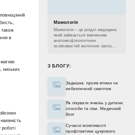
повноцінній
Мамологія
бкість,
 також
Мамологія – це розділ медицини,
який займається вивченням
ння в
анатомо-фізіологічних
особливостей молочних залоз,
діагностикою патологічних
процесів, що проходять у
 магнію
молочних залозах, лікуванням та
З БЛОГУ:
, низьких
Задишка: прояв втоми чи
небезпечний симптом
Як лікувати ячмінь у дитини:
способи та ліки. Медичний
ерйозних
блог
наявність
Сучасні можливості
 роботі
профілактики цукрового