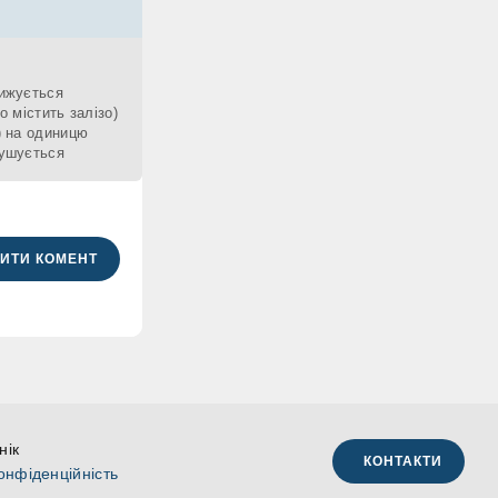
нижується
о містить залізо)
ь) на одиницю
рушується
ИТИ КОМЕНТ
нік
КОНТАКТИ
онфіденційність