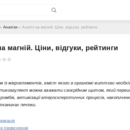
»
Аналізи
» Аналіз на магній. Ціни, відгуки, рейтинги
на магній. Ціни, відгуки, рейтинги
им із мікроелементів, вміст якого в організмі життєво необхі
нтикоагулянт можна вважати своєрідним щитом, який переш
омбів, активізації атеросклеротичних процесів, накопичен
тканинах печінки.
ормація
я проведення