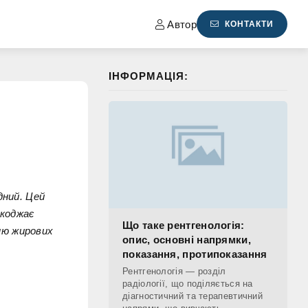
Автор
КОНТАКТИ
ІНФОРМАЦІЯ:
дний. Цей
коджає
Що таке рентгенологія:
ню жирових
опис, основні напрямки,
показання, протипоказання
Рентгенологія — розділ
радіології, що поділяється на
діагностичний та терапевтичний