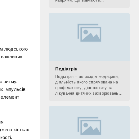
напрями, що вивчають
застосування рентгенівських
променів. До рентгенологічних
методів діагностики відносять КТ,
ем людського
о важливих
Педіатрія
Педіатрія – це розділ медицини,
о ритму.
діяльність якого спрямована на
профілактику, діагностику та
х імпульсів
лікування дитячих захворювань, а
й елемент
також на поетапне відновлення
(реабілітацію) дитини. Фахівець,
який
ня
джена кістках
кості.