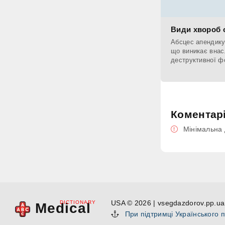
Види хвороб 
Абсцес апендику
що виникає внас
деструктивної ф
Коментар
Мінімальна 
USA © 2026 | vsegdazdorov.pp.ua 
DICTIONARY
Medical
При підтримці Українського 