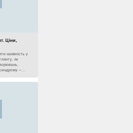
. Ціни,
ти наявність у
улянту, як
ворювань,
 синдрому –
ться