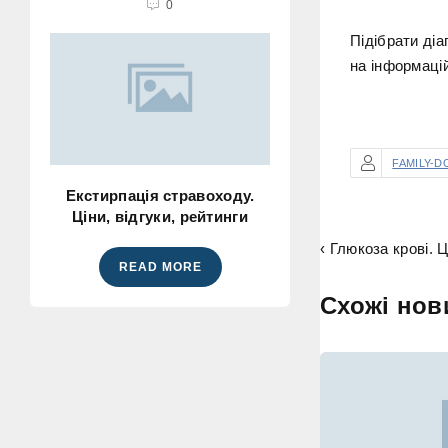
0
Підібрати діа
на інформаці
FAMILY-D
Екстирпація стравоходу.
Ціни, відгуки, рейтинги
‹ Глюкоза крові. Ц
READ MORE
Схожі нов