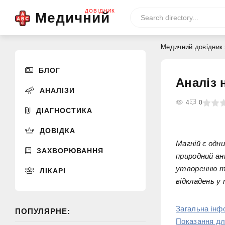
ДОВІДНИК
Медичний
Медичний довідник
БЛОГ
Аналіз 
АНАЛІЗИ
0
1
2
3
4
4
5
0
ДІАГНОСТИКА
ДОВІДКА
Магній є одн
ЗАХВОРЮВАННЯ
природний а
утворенню тр
ЛІКАРІ
відкладень у 
Загальна інф
ПОПУЛЯРНЕ:
Показання дл