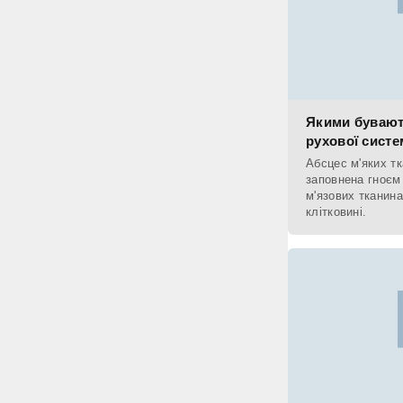
Якими бувают
рухової систе
Абсцес м'яких тк
заповнена гноєм
м'язових тканина
клітковині.