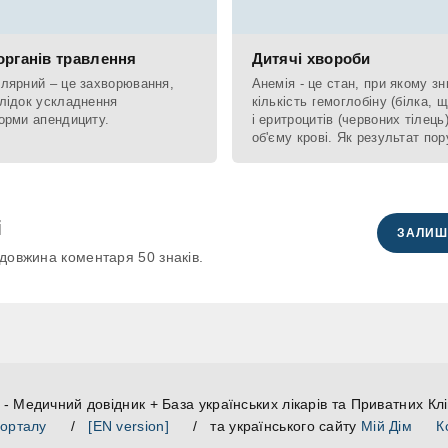
органів травлення
Дитячі хвороби
лярний – це захворювання,
Анемія - це стан, при якому з
лідок ускладнення
кількість гемоглобіну (білка, щ
орми апендициту.
і еритроцитів (червоних тілец
об'єму крові. Як результат по
і
ЗАЛИШ
довжина коментаря 50 знаків.
- Медичний довідник + База українських лікарів та Приватних Клі
порталу
/
[EN version]
/ та українського сайту
Мій Дім
К