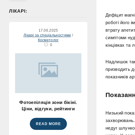
ЛІКАРІ:
Дефіцит магні
роботі його і
втрату апети
17.06.2025
Лікарі за спеціальностями
/
симптоми нуд
Косметолог
кінцівках та л
0
Надлишок так
призводить д
показників ар
Показанн
Фотоепіляція зони бікіні.
Ціни, відгуки, рейтинги
Низький показ
захворювань.
READ MORE
недуг шлунков