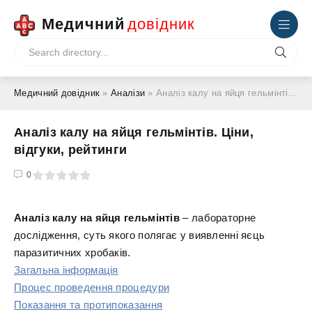
Медичний
довідник
Медичний довідник
»
Аналізи
» Аналіз калу на яйця гельмінтів. Ціни, відгуки, рейтинги
Аналіз калу на яйця гельмінтів. Ціни,
відгуки, рейтинги
4
5
0
Аналіз калу на яйця гельмінтів
– лабораторне
дослідження, суть якого полягає у виявленні яєць
паразитичних хробаків.
Загальна інформація
Процес проведення процедури
Показання та протипоказання