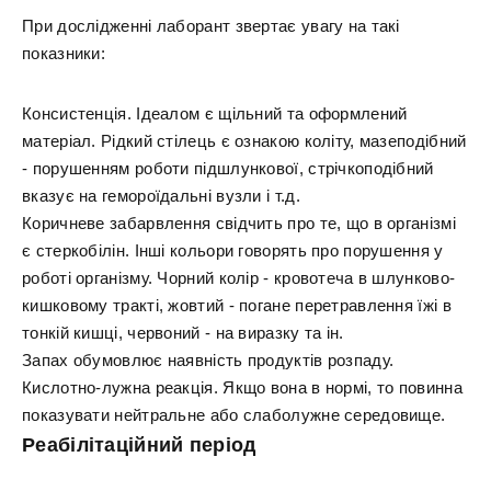
При дослідженні лаборант звертає увагу на такі
показники:
Консистенція. Ідеалом є щільний та оформлений
матеріал. Рідкий стілець є ознакою коліту, мазеподібний
- порушенням роботи підшлункової, стрічкоподібний
вказує на гемороїдальні вузли і т.д.
Коричневе забарвлення свідчить про те, що в організмі
є стеркобілін. Інші кольори говорять про порушення у
роботі організму. Чорний колір - кровотеча в шлунково-
кишковому тракті, жовтий - погане перетравлення їжі в
тонкій кишці, червоний - на виразку та ін.
Запах обумовлює наявність продуктів розпаду.
Кислотно-лужна реакція. Якщо вона в нормі, то повинна
показувати нейтральне або слаболужне середовище.
Реабілітаційний період