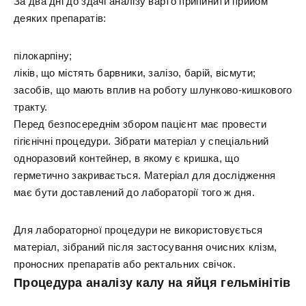
За два дні до здачі аналізу варто припинити прийом
деяких препаратів:
пілокарпіну;
ліків, що містять барвники, залізо, барій, вісмути;
засобів, що мають вплив на роботу шлунково-кишкового
тракту.
Перед безпосереднім збором пацієнт має провести
гігієнічні процедури. Зібрати матеріал у спеціальний
одноразовий контейнер, в якому є кришка, що
герметично закривається. Матеріал для дослідження
має бути доставлений до лабораторії того ж дня.
Для лабораторної процедури не використовується
матеріал, зібраний після застосування очисних клізм,
проносних препаратів або ректальних свічок.
Процедура аналізу калу на яйця гельмінітів