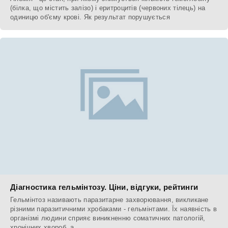
(білка, що містить залізо) і еритроцитів (червоних тілець) на
одиницю об'єму крові. Як результат порушується
Діагностика гельмінтозу. Ціни, відгуки, рейтинги
Гельмінтоз називають паразитарне захворювання, викликане
різними паразитичними хробаками - гельмінтами. Їх наявність в
організмі людини сприяє виникненню соматичних патологій,
хронічних хвороб, а